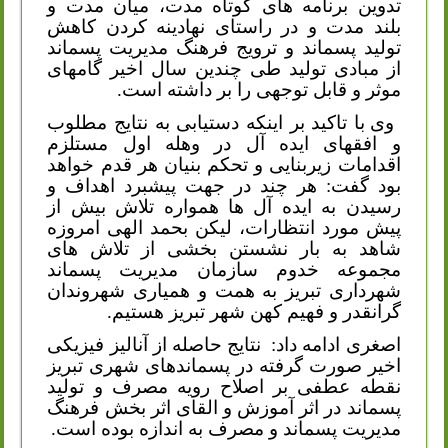
تدوین برنامه های کوتاه مدت، میان مدت و
بلند مدت و در راستای نهادینه کردن کاهش
تولید پسماند و ترویج فرهنگ مدیریت پسماند
از مبادی تولید طی چندین سال اخیر گامهای
موثر و قابل توجهی را بر داشته است.
وی با تاکید بر اینکه دستیابی به نتایج مطلوب
و افقهای ایده آل در وهله اول مستلزم
اقدامات زیربنایی و تحکم بنیان هر قدم خواهد
بود گفت: هر چند در جهت پیشبرد اهداف و
رسیدن به ایده آل ها همواره تلاش بیش از
پیش مورد انتظارات، لیکن بحمد الهی امروزه
شاهد به بار نشستن بخشی از تلاش های
مجموعه خدوم سازمان مدیریت پسماند
شهرداری تبریز به همت و همیاری شهروندان
گرانقدر و فهیم کهن شهر تبریز هستیم.
اصغری ادامه داد:
نتایج حاصله از آنالیز فیزیکی
اخیر صورت گرفته در پسماندهای شهری تبریز
نقطه عطفی بر اصلاح رویه مصرف و تولید
پسماند در اثر آموزش و القای اثر بخش فرهنگ
مدیریت پسماند و مصرف به اندازه بوده است.