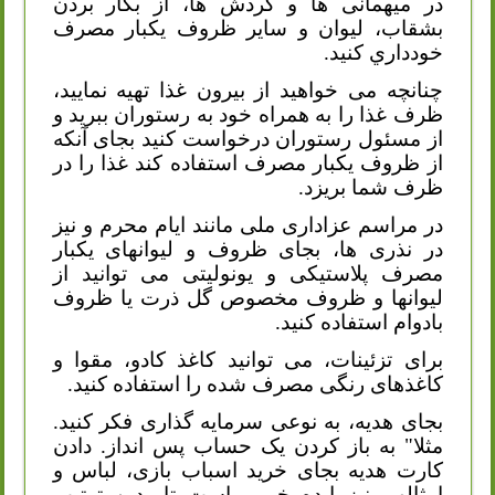
در میهمانی ها و گردش ها، از بكار بردن
بشقاب، لیوان و سایر ظروف يكبار مصرف
خودداري كنيد.
چنانچه می خواهید از بیرون غذا تهیه نمایید،
ظرف غذا را به همراه خود به رستوران ببرید و
از مسئول رستوران درخواست کنید بجای آنکه
از ظروف یکبار مصرف استفاده کند غذا را در
ظرف شما بریزد.
در مراسم عزاداری ملی مانند ایام محرم و نیز
در نذری ها، بجای ظروف و لیوانهای یکبار
مصرف پلاستیکی و یونولیتی می توانید از
لیوانها و ظروف مخصوص گل ذرت یا ظروف
بادوام استفاده كنيد.
برای تزئینات، می توانید کاغذ کادو، مقوا و
کاغذهای رنگی مصرف شده را استفاده کنید.
بجای هدیه، به نوعی سرمایه گذاری فکر کنید.
مثلا" به باز کردن یک حساب پس انداز. دادن
کارت هدیه بجای خرید اسباب بازی، لباس و
امثالهم نیز ایده خوبی است تا بدین ترتیب