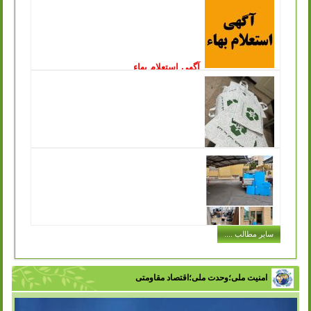
انتشار: یکشنبه, 09 ارديبهشت 1403
سازمان مدیریت پسماندشهرداری ورامین در نظر دارد بازیافت
پسماندهای با ارزش مرکز دفن زباله چرمشهر را از طریق
مزایده عمومی به اشخاص حقیقی و...
ادامه مطلب ..
آگهی استعلام بهاء
انتشار: چهارشنبه, 15 آذر 1402
سازمان مدیریت پسماند شهرداری ورامین درنظردارد جهت جمع
آوری و زنده گیری سگ های بلاصاحب سطح شهر نسبت به
انعقاد قرارداد با پیمانکار واجد...
ادامه مطلب ..
توزیع کیسه های پارچه ای مخصوص خرید در
سازمان مدیریت پسماند به جهت تکریم ارباب رجوع
انتشار: شنبه, 11 آذر 1402
یکی از مشکلاتی که در حفظ محیط زیست و اصول بازیافت با
آن مواجه هستیم این است که افراد در هنگام خرید حجم بسیار
زیادی کیسه پلاستیکی...
ادامه مطلب ..
اجرای طرح توزیع سطل های کارتن پلاست
سایر مطالب ....
در ادارات شهر
انتشار: سه شنبه, 07 آذر 1402
با تلاش سازمان مدیریت پسماند شهرداری ورامین و با هدف
تفکیک زباله از مبدا، فرهنگ سازی در زمینه مدیریت پسماند و
امنیت ملی؛وحدت ملی؛اقتصاد مقاومتی
زباله در بین اقشار مختلف...
ادامه مطلب ..