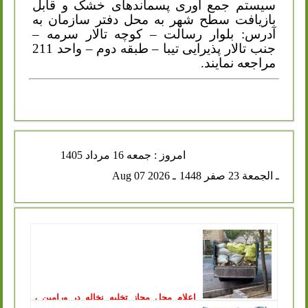
سیستم جمع آوری پسماندهای خشک و قابل
بازیافت سطح شهر به محل دفتر سازمان به
آدرس: بلوار رسالت – کوچه تالار سرمه –
جنب تالار پذیرایی تیبا – طبقه دوم – واحد 211
مراجعه نمایند.
امروز : جمعه 16 مرداد 1405
ـ الجمعة 23 صفر 1448
ـ Aug 07 2026
اعلام محل مجاز تخلیه نخاله در ورامین ،
توقیف خودروهای متخلف در پی آن