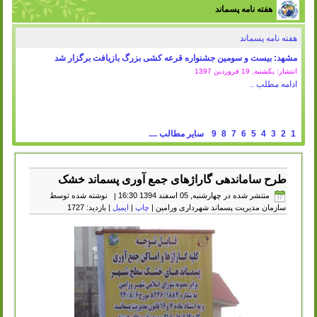
هفته نامه پسماند
هفته نامه پسماند
مشهد: بیست و سومین جشنواره قرعه کشی بزرگ بازیافت برگزار شد
انتشار: یکشنبه, 19 فروردين 1397
ادامه مطلب ..
1
2
3
4
5
6
7
8
9
سایر مطالب ....
طرح ساماندهی گاراژهای جمع آوری پسماند خشک
منتشر شده در چهارشنبه, 05 اسفند 1394 16:30
|
نوشته شده توسط
سازمان مدیریت پسماند شهرداری ورامین
|
چاپ
|
ایمیل
| بازدید: 1727