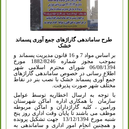
طرح ساماندهی گاراژهای جمع آوری پسماند
خشک
بر اساس مواد 7 و 16 قانون مدیریت پسماند
و
بموجب مجوز شماره 1882/8246 مورخ
06/08/1394 شورای محترم اسلامی شهر
اطلاع رسانی در خصوص ساماندهی گاراژهای
جمع آوری پسماند خشک با نصب بنر در نقاط
مختلف شهر صورت پذیرفت.
با توجه به ارسال اخطاریه توسط عوامل
سازمان
با همکاری اداره
اماکن شهرستان
ورامین ، کلیه گاراژداران و اماکن مربوطه
موظف می باشند تا پایان وقت اداری روز پنج
شنبه مورخ 13/12/1394
جهت تشکیل پرونده
و همچنین انجام امور اداری و ساماندهی به