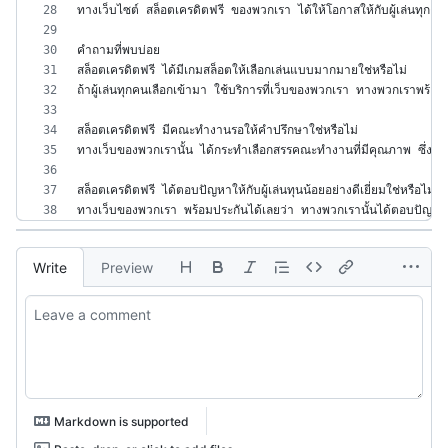
ทางเว็บไซต์ สล็อตเครดิตฟรี ของพวกเรา ได้ให้โอกาสให้กับผู้เล่นทุกค
คำถามที่พบบ่อย
สล็อตเครดิตฟรี ได้มีเกมสล็อตให้เลือกเล่นแบบมากมายใช่หรือไม่
ถ้าผู้เล่นทุกคนเลือกเข้ามา ใช้บริการที่เว็บของพวกเรา ทางพวกเราพร้อม
สล็อตเครดิตฟรี มีคณะทำงานรอให้คำปรึกษาใช่หรือไม่
ทางเว็บของพวกเรานั้น ได้กระทำเลือกสรรคณะทำงานที่มีคุณภาพ ซึ่งเหมา
สล็อตเครดิตฟรี ได้ตอบปัญหาให้กับผู้เล่นทุนน้อยอย่างดีเยี่ยมใช่หรือไม่
ทางเว็บของพวกเรา พร้อมประกันได้เลยว่า ทางพวกเรานั้นได้ตอบปัญหาให้
Comment
Write
Preview
Leave a comment
Markdown is supported