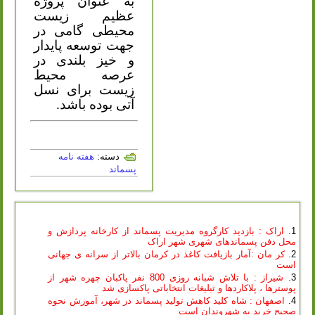
به عنوان پروژه
عظیم زیست
محیطی گامی در
جهت توسعه پایدار
و خیز بلندی در
عرصه محیط
زیست برای نسل
آتی بوده باشد.
دسته:
هفته نامه
پسماند
اراک : بازدید کارگروه مدیریت پسماند از کارخانه پردازش و
محل دفن پسماندهای شهری شهر اراک
کر مان :‌آمار بازیافت کاغذ در کرمان بالاتر از سرانه ی جهانی
است
شیراز : با تلاش شبانه روزی 800 نفر پاکبان چهره شهر از
پوسترها ، پلاکاردها و تبلیغات انتخاباتی پاکسازی شد
اصفهان : شاه کلید کاهش تولید پسماند در شهر، آموزش نحوه
صحیح خرید به شهروندان است