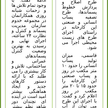
ادامه گفت: با
طرح اصلاح و
وجود تمام تلاش ها
پردازش خطوط
و زحمات شبانه
پسماندها، طرح
روزی همکارانمان
تصفیه پساب
در مجموعه خدوم
انسانی و صنعتی
سازمان مدیریت
این کارخانه در
پسماند و کنترل و
راستای اجرای
نظارت ۲۴ ساعته،
طرح های زیست
اجرای نهایی و
محیطی اجرا می
رسیدن به بهترین
شود.
وضعیت کنترل
قاسمی، میزان
پسماندهای
تولید پساب
عمرانی و
انسانی را حدود ۱۰
ساختمانی، تلاش و
متر مکعب در روز
کار بیشتری را می
و پساب صنعتی
طلبد که با ارائه
این کارخانه را
دستور کارهای
حدود ۱۵ تا ۲۰ متر
جدید و ایجاد
مکعب در روز
هماهنگی بیشتر
اعلام کرد و گفت:
امید است در آینده
با اجرای این طرح
ای نچندان دور
می توان از آب
شاهد نظم بیشتر