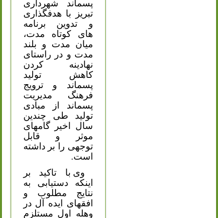
پسماند شهرداری
تبریز با هدفگذاری
و تدوین برنامه
های کوتاه مدت،
میان مدت و بلند
مدت و در راستای
نهادینه کردن
کاهش تولید
پسماند و ترویج
فرهنگ مدیریت
پسماند از مبادی
تولید طی چندین
سال اخیر گامهای
موثر و قابل
توجهی را بر داشته
است.
وی با تاکید بر
اینکه دستیابی به
نتایج مطلوب و
افقهای ایده آل در
وهله اول مستلزم