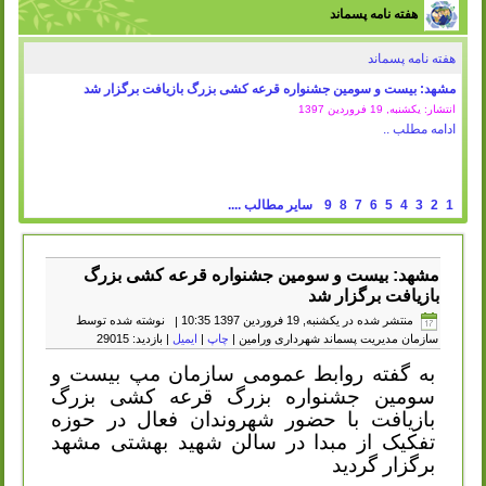
هفته نامه پسماند
هفته نامه پسماند
شیراز:در هفتمین سال اجرای طرح از سبزه تا کمپوست صورت گرفت: جمع
آوری بیش از 18 تن سبزه شهروندان در شیراز
انتشار: یکشنبه, 19 فروردين 1397
ادامه مطلب ..
1
2
3
4
5
6
7
8
9
سایر مطالب ....
مشهد: بیست و سومین جشنواره قرعه کشی بزرگ
بازیافت برگزار شد
منتشر شده در یکشنبه, 19 فروردين 1397 10:35
|
نوشته شده توسط
سازمان مدیریت پسماند شهرداری ورامین
|
چاپ
|
ایمیل
| بازدید: 29015
به گفته روابط عمومی سازمان مپ بیست و
سومین جشنواره بزرگ قرعه کشی بزرگ
بازیافت با حضور شهروندان فعال در حوزه
تفکیک از مبدا در سالن شهید بهشتی مشهد
برگزار گردید