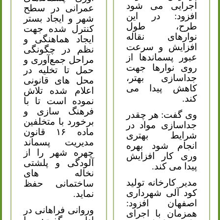
اجرایی می شود
عمرانی در سطح
افزود: در این
شهر و ایجاد بستر
طرح، طول
کنترل شده جهت
نوارهای نقاله
ایجاد هماهنگی و
افزایش و سرعت
نظم در چگونگی
عبور پسماندها از
مراحل جمع‌آوری و
روی نوارها جهت
حمل تا تخلیه در
جداسازی بهتر،
محل های قانونی
کاهش پیدا می
اعلام شده تلاش
کند.
نموده است تا با
فرهنگ سازی و
وی گفت: هر چقدر
برخورد با متخلفین
جداسازی مواد در
ماده ۱۶ قانون
شرایط بهتری
مدیریت پسماند
انجام شود بهره
چهره شهر را از
وری کار افزایش
آلودگی و پلشتی
پیدا می کند.
نخاله های
مدیر کارخانه تولید
ساختمانی حفظ
کود آلی شهرداری
نماید.
اصفهان افزود:
وروانی فراهانی در
همزمان با اجرای