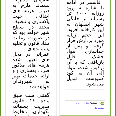
قاسمی در ادامه
پسماند ملزم به
با اشاره به ورود
صرف هزینه های
روزانه ۱۰۰۰ تن
اضافی جهت
پسماند تر خانگی
پاکسازی و تنظیف
شهر اصفهان به
مجدد در سطح
این کارخانه افزود:
شهر خواهد بود که
این حجم زباله
در صورت رعایت
مورد پردازش قرار
مفاد قانون و تخلیه
گرفته و پس از
پسماندهای
جداسازی مواد
عمرانی در محل
خشک قابل
های تعیین شده
بازیافتی که با آن
هزینه های مذکور
ترکیب شده، مواد
صرف بهسازی و و
آلی آن به کود
ارائه خدمات بهتر
کمپوست تبدیل
به شهروندان
می شود.
خواهد شد.
گفتنی ست طبق
ماده ۱۶ قانون
دسته:
هفته نامه
مدیریت پسماند،
پسماند
نگهداری، مخلوط