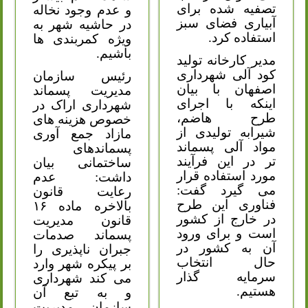
تصفیه شده برای
و عدم وجود نخاله
آبیاری فضای سبز
در حاشیه شهر به
استفاده کرد.
ویژه کمربندی ها
باشیم.
مدیر کارخانه تولید
کود آلی شهرداری
رئیس سازمان
اصفهان با بیان
مدیریت پسماند
اینکه با اجرای
شهرداری اراک در
طرح هاضم،
خصوص هزینه های
شیرابه تولیدی از
مازاد جمع آوری
مواد آلی پسماند
پسماندهای
تر در این فرآیند
ساختمانی بیان
مورد استفاده قرار
داشت: عدم
می گیرد گفت:
رعایت قانون
فناوری این طرح
بالاخره ماده ۱۶
در خارج از کشور
قانون مدیریت
است و برای ورود
پسماند صدمات
آن به کشور در
جبران ناپذیری را
حال انتخاب
بر پیکره شهر وارد
سرمایه گذار
می کند شهرداری
هستیم.
و به تبع آن
سازمان مدیریت