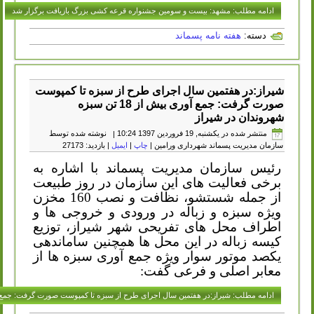
ادامه مطلب: مشهد: بیست و سومین جشنواره قرعه کشی بزرگ بازیافت برگزار شد
دسته:
هفته نامه پسماند
شیراز:در هفتمین سال اجرای طرح از سبزه تا کمپوست
صورت گرفت: جمع آوری بیش از 18 تن سبزه
شهروندان در شیراز
منتشر شده در یکشنبه, 19 فروردين 1397 10:24
|
نوشته شده توسط
سازمان مدیریت پسماند شهرداری ورامین
|
چاپ
|
ایمیل
| بازدید: 27173
رئیس سازمان مدیریت پسماند با اشاره به
برخی فعالیت های این سازمان در روز طبیعت
از جمله شستشو، نظافت و نصب 160 مخزن
ویژه سبزه و زباله در ورودی و خروجی ها و
اطراف محل های تفریحی شهر شیراز، توزیع
کیسه زباله در این محل ها همچنین ساماندهی
یکصد موتور سوار ویژه جمع آوری سبزه ها از
معابر اصلی و فرعی گفت:
ادامه مطلب: شیراز:در هفتمین سال اجرای طرح از سبزه تا کمپوست صورت گرفت: جمع آوری بیش از 18 تن سبزه