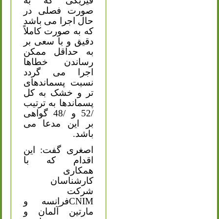
فیزیکی که به
صورت فصلی در
حال اجرا می باشد
که به صورت کاملاً
دقیق و با سعی بر
به حداقل ممکن
رساندن خطاها
اجرا می گردد
نسبت پسماندهای
تر و خشک به کل
پسماندها به ترتیب
/52 و /48 گواهی
بر این مدعا می
باشد.
اصغری گفت: این
اقدام که با
همکاری
کارشناسان
شرکت
CNIM
فرانسه و
مارتین آلمان و