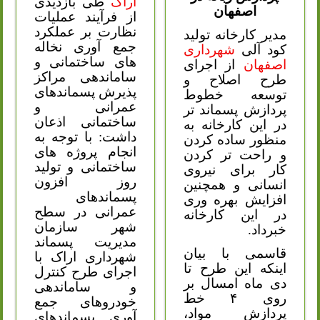
اراک
طی بازدیدی
اصفهان
از فرآیند عملیات
نظارت بر عملکرد
مدیر کارخانه تولید
جمع آوری نخاله
کود آلی
شهرداری
های ساختمانی و
اصفهان
از اجرای
ساماندهی مراکز
طرح اصلاح و
پذیرش پسماندهای
توسعه خطوط
عمرانی و
پردازش پسماند تر
ساختمانی اذعان
در این کارخانه به
داشت: با توجه به
منظور ساده کردن
انجام پروژه های
و راحت تر کردن
ساختمانی و تولید
کار برای نیروی
روز افزون
انسانی و همچنین
پسماندهای
افزایش بهره وری
عمرانی در سطح
در این کارخانه
شهر سازمان
خبرداد.
مدیریت پسماند
قاسمی با بیان
شهرداری اراک با
اینکه این طرح تا
اجرای طرح کنترل
دی ماه امسال بر
و ساماندهی
روی ۴ خط
خودروهای جمع
پردازش مواد،
آوری پسماندهای