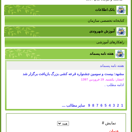
بانک اطلاعات
کتابخانه تخصصی سازمان
آموزش شهروندی
راهکارهای آموزشی
هفته نامه پسماند
هفته نامه پسماند
مشهد: بیست و سومین جشنواره قرعه کشی بزرگ بازیافت برگزار شد
انتشار: یکشنبه, 19 فروردين 1397
ادامه مطلب ..
1
2
3
4
5
6
7
8
9
سایر مطالب ....
نمایش #
عنوان