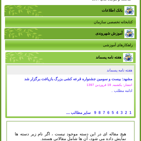
بانک اطلاعات
کتابخانه تخصصی سازمان
آموزش شهروندی
راهکارهای آموزشی
هفته نامه پسماند
هفته نامه پسماند
مشهد: بیست و سومین جشنواره قرعه کشی بزرگ بازیافت برگزار شد
انتشار: یکشنبه, 19 فروردين 1397
ادامه مطلب ..
1
2
3
4
5
6
7
8
9
سایر مطالب ....
هیج مقاله ای در این دسته موجود نیست ، اگر نام زیر دسته ها
نمایش داده می شود، آن ها شامل مقالاتی هستند.