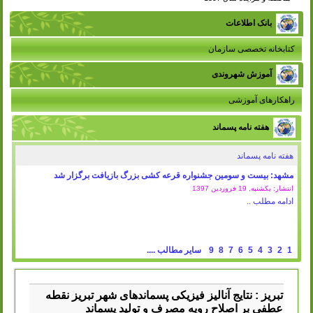
بانک اطلاعات
کتابخانه تخصصی سازمان
آموزش شهروندی
راهکارهای آموزشی
هفته نامه پسماند
هفته نامه پسماند
مشهد: بیست و سومین جشنواره قرعه کشی بزرگ بازیافت برگزار شد
انتشار: یکشنبه, 19 فروردين 1397
ادامه مطلب ..
1
2
3
4
5
6
7
8
9
سایر مطالب ....
تبریز : نتایج آنالیز فیزیکی پسماندهای شهر تبریز نقطه
عطفی بر اصلاح رویه مصرف و تولید پسماند