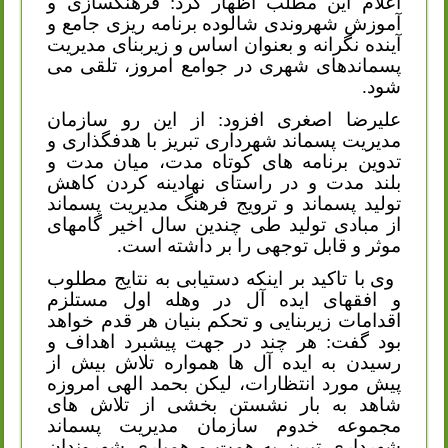
اعلام این مطلب اظهار کرد: فرهنگسازی و
آموزش شهروندی شالوده برنامه ریزی جامع و
آینده نگرانه و بعنوان اساس و زیربنای مدیریت
پسماندهای شهری در جوامع امروز، تلقی می
شود.
علیرضا اصغری افزود: از این رو سازمان
مدیریت پسماند شهرداری تبریز با هدفگذاری و
تدوین برنامه های کوتاه مدت، میان مدت و
بلند مدت و در راستای نهادینه کردن کاهش
تولید پسماند و ترویج فرهنگ مدیریت پسماند
از مبادی تولید طی چندین سال اخیر گامهای
موثر و قابل توجهی را بر داشته است.
وی با تاکید بر اینکه دستیابی به نتایج مطلوب
و افقهای ایده آل در وهله اول مستلزم
اقدامات زیربنایی و تحکم بنیان هر قدم خواهد
بود گفت: هر چند در جهت پیشبرد اهداف و
رسیدن به ایده آل ها همواره تلاش بیش از
پیش مورد انتظارات، لیکن بحمد الهی امروزه
شاهد به بار نشستن بخشی از تلاش های
مجموعه خدوم سازمان مدیریت پسماند
شهرداری تبریز به همت و همیاری شهروندان