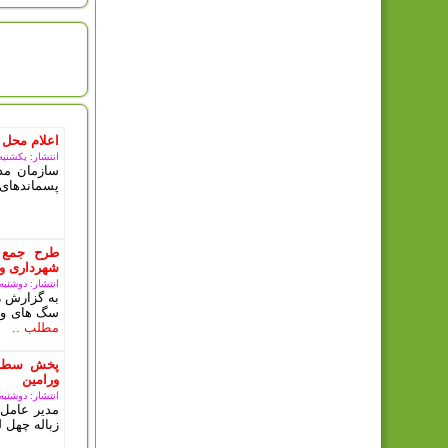
امروز : 
اعلام محل 
انتشار: یکشنبه, 11 مرداد 5
سازمان مدی
پسماندهای 
طرح جمع 
شهرداری ور
انتشار: دوشنبه, 10 دی 03
به گزارش ر
سگ های ولگ
مطلب ..
پخش سطل 
ورامین
انتشار: دوشنبه, 10 دی 03
مدیر عامل 
زباله چهل ل