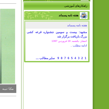
راهکارهای آموزشی
هفته نامه پسماند
هفته نامه پسماند
مشهد: بیست و سومین جشنواره قرعه کشی
بزرگ بازیافت برگزار شد
انتشار: یکشنبه, 19 فروردين 1397
ادامه مطلب ..
1
2
3
4
5
6
7
8
9
سایر مطالب ....
مکاتبه ب