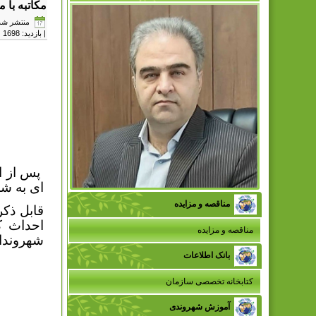
مکاتبه با 
منتشر شده در چه
| بازدید: 1698
پس از ا
ای به ش
مناقصه و مزایده
قابل ذکر
احداث ک
مناقصه و مزایده
شهروندا
بانک اطلاعات
کتابخانه تخصصی سازمان
آموزش شهروندی