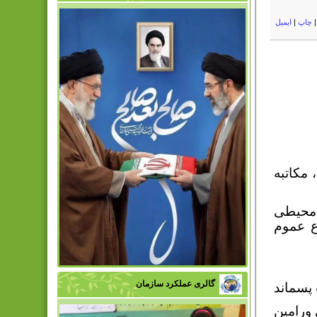
چاپ
|
ایمیل
 مکاتبه
 محیطی
ع عموم
گالری عملکرد سازمان
پسماند
ورامين