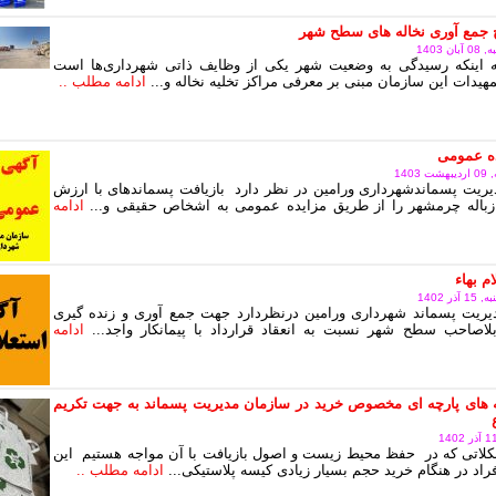
 جمع آوری نخاله های سطح شهر
 1403
به اینکه رسیدگی به وضعیت شهر یکی از وظایف ذاتی شهرداری‌ها است
هیدات این سازمان مبنی بر معرفی مراکز تخلیه نخاله و...
ادامه مطلب ..
ده عمومی
140
ریت پسماندشهرداری ورامین در نظر دارد بازیافت پسماندهای با ارزش
زباله چرمشهر را از طریق مزایده عمومی به اشخاص حقیقی و...
ادامه
م بهاء
ر 1402
یریت پسماند شهرداری ورامین درنظردارد جهت جمع آوری و زنده گیری
اصاحب سطح شهر نسبت به انعقاد قرارداد با پیمانکار واجد...
ادامه
 های پارچه ای مخصوص خرید در سازمان مدیریت پسماند به جهت تکریم
لاتی که در حفظ محیط زیست و اصول بازیافت با آن مواجه هستیم این
اد در هنگام خرید حجم بسیار زیادی کیسه پلاستیکی...
ادامه مطلب ..