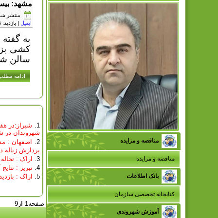
مشهد: بیس
منتشر شده در یکشن
ایمیل
| بازدید: 29015
به گفته
کشی بزر
سالن شه
ادامه مطلب.
شهروندان در ش
مناقصه و مزایده
اصفهان : مد
پردازش زباله د
مناقصه و مزایده
اراک : نخال
تبریز : نتای
بانک اطلاعات
اراک : بازد
کتابخانه تخصصی سازمان
صفحه1 از9
آموزش شهروندی