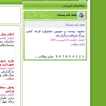
راهکارهای آموزشی
امروز : 
هفته نامه پسماند
هفته نامه پسماند
مشهد: بیست و سومین جشنواره قرعه کشی
اعلام محل 
بزرگ بازیافت برگزار شد
انتشار: یکشنبه, 11 مرداد 5
انتشار: یکشنبه, 19 فروردين 1397
سازمان مدی
ادامه مطلب ..
پسماندهای 
1
2
3
4
5
6
7
8
9
سایر مطالب ....
طرح جمع 
شهرداری ور
انتشار: دوشنبه, 10 دی 03
به گزارش ر
سگ های ولگ
مطلب ..
پخش سطل 
ورامین
انتشار: دوشنبه, 10 دی 03
مدیر عامل 
زباله چهل ل