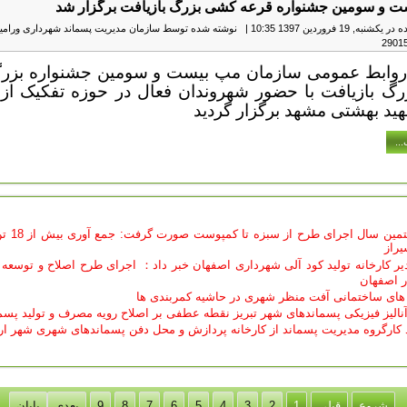
ت و سومین جشنواره قرعه کشی بزرگ بازیافت برگزار شد
به, 19 فروردين 1397 10:35
|
نوشته شده توسط سازمان مدیریت پسماند شهرداری ورامی
 روابط عمومی سازمان مپ بیست و سومین جشنواره بزر
گ بازیافت با حضور شهروندان فعال در حوزه تفکیک از م
ید بهشتی مشهد برگزار گردید
..
شیراز:در هفتمین سال 
یراز
یر کارخانه تولید کود آلی شهرداری اصفهان خبر داد： اجرای طرح اصلاح و توسع
ر اصفهان
ه های ساختمانی آفت منظر شهری در حاشیه کمربندی ها
ج آنالیز فیزیکی پسماندهای شهر تبریز نقطه عطفی بر اصلاح رویه مصرف و تولید پسم
ید کارگروه مدیریت پسماند از کارخانه پردازش و محل دفن پسماندهای شهری شهر ار
شروع
قبلی
1
2
3
4
5
6
7
8
9
بعدی
پایان