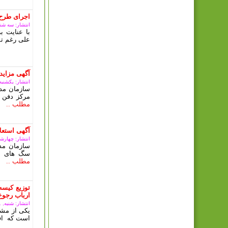
اجرای طرح
انتشار: سه شنبه, 08 آبان
با عنایت 
علی رغم تم
آگهی مزای
انتشار: یکشنبه, 09 ارديبهشت 3
سازمان مدی
مرکز دفن 
مطلب ..
آگهی استعلا
انتشار: چهارشنبه, 15 آذ
سازمان مد
سگ های بل
مطلب ..
توزیع کیسه
ارباب رجوع
انتشار: شنبه, 11 آذر 1402
یکی از مشک
است که افر