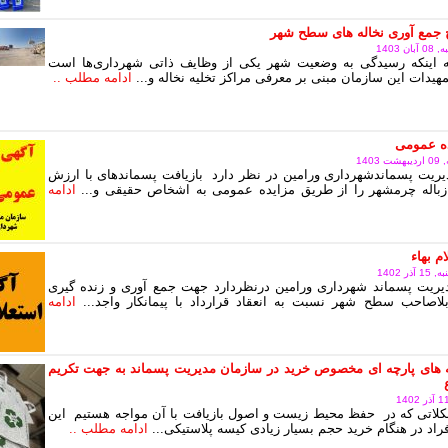
 جمع آوری نخاله های سطح شهر
 1403
به اینکه رسیدگی به وضعیت شهر یکی از وظایف ذاتی شهرداری‌ها است
هیدات این سازمان مبنی بر معرفی مراکز تخلیه نخاله و...
ادامه مطلب ..
ده عمومی
140
ریت پسماندشهرداری ورامین در نظر دارد بازیافت پسماندهای با ارزش
زباله چرمشهر را از طریق مزایده عمومی به اشخاص حقیقی و...
ادامه
م بهاء
ر 1402
یریت پسماند شهرداری ورامین درنظردارد جهت جمع آوری و زنده گیری
اصاحب سطح شهر نسبت به انعقاد قرارداد با پیمانکار واجد...
ادامه
 های پارچه ای مخصوص خرید در سازمان مدیریت پسماند به جهت تکریم
لاتی که در حفظ محیط زیست و اصول بازیافت با آن مواجه هستیم این
اد در هنگام خرید حجم بسیار زیادی کیسه پلاستیکی...
ادامه مطلب ..