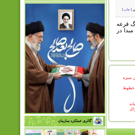
ن
|
چاپ
|
گ قرعه
بدا در
اجرای طرح از سبزه تا کمپوست صورت گرفت: جمع آوری بیش از 18 تن سبزه
ه خطوط
اند
اک
گالری عملکرد سازمان