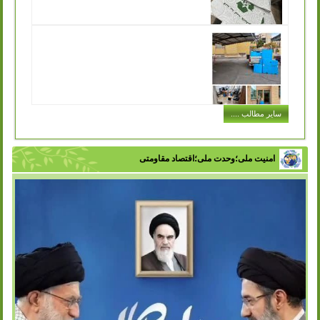
توزیع کیسه های پارچه ای مخصوص خرید در
سازمان مدیریت پسماند به جهت تکریم ارباب رجوع
انتشار: شنبه, 11 آذر 1402
یکی از مشکلاتی که در حفظ محیط زیست و اصول بازیافت با
آن مواجه هستیم این است که افراد در هنگام خرید حجم بسیار
زیادی کیسه پلاستیکی...
ادامه مطلب ..
اجرای طرح توزیع سطل های کارتن پلاست
سایر مطالب ....
در ادارات شهر
انتشار: سه شنبه, 07 آذر 1402
با تلاش سازمان مدیریت پسماند شهرداری ورامین و با هدف
تفکیک زباله از مبدا، فرهنگ سازی در زمینه مدیریت پسماند و
امنیت ملی؛وحدت ملی؛اقتصاد مقاومتی
زباله در بین اقشار مختلف...
ادامه مطلب ..