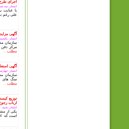
اجرای طرح
انتشار: سه شنبه, 08 آبان
با عنایت 
علی رغم تم
آگهی مزای
انتشار: یکشنبه, 09 ارديبهشت 3
سازمان مدی
مرکز دفن 
مطلب ..
آگهی استعلا
انتشار: چهارشنبه, 15 آذ
سازمان مد
سگ های بل
مطلب ..
توزیع کیسه
ارباب رجوع
انتشار: شنبه, 11 آذر 1402
یکی از مشک
است که افر