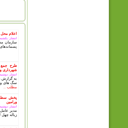
امروز : 
اعلام محل 
انتشار: یکشنبه, 11 مرداد 5
سازمان مدی
پسماندهای 
طرح جمع 
شهرداری ور
انتشار: دوشنبه, 10 دی 03
به گزارش ر
سگ های ولگ
مطلب ..
پخش سطل 
ورامین
انتشار: دوشنبه, 10 دی 03
مدیر عامل 
زباله چهل ل