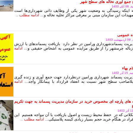
 جمع آوری نخاله های سطح شهر
 1403
به اینکه رسیدگی به وضعیت شهر یکی از وظایف ذاتی شهرداری‌ها است
هیدات این سازمان مبنی بر معرفی مراکز تخلیه نخاله و...
ادامه مطلب ..
ده عمومی
140
ریت پسماندشهرداری ورامین در نظر دارد بازیافت پسماندهای با ارزش
زباله چرمشهر را از طریق مزایده عمومی به اشخاص حقیقی و...
ادامه
م بهاء
ر 1402
یریت پسماند شهرداری ورامین درنظردارد جهت جمع آوری و زنده گیری
اصاحب سطح شهر نسبت به انعقاد قرارداد با پیمانکار واجد...
ادامه
 های پارچه ای مخصوص خرید در سازمان مدیریت پسماند به جهت تکریم
لاتی که در حفظ محیط زیست و اصول بازیافت با آن مواجه هستیم این
اد در هنگام خرید حجم بسیار زیادی کیسه پلاستیکی...
ادامه مطلب ..