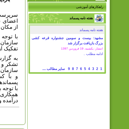
راهکارهای آموزشی
سرپرست 
هفته نامه پسماند
از مکان 
هفته نامه پسماند
با توجه
مشهد: بیست و سومین جشنواره قرعه کشی
سازمان 
بزرگ بازیافت برگزار شد
تفکیک از
انتشار: یکشنبه, 19 فروردين 1397
ادامه مطلب ..
به گزار
تشکر و ق
1
2
3
4
5
6
7
8
9
سایر مطالب ....
سازمان 
و با ک
پسمانده
با توجه 
همکاری 
درآمده 