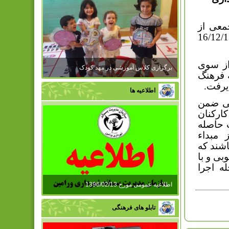
معی از
 هیئت مدیره در روز یک شنبه مورخ 16/12/1394
از سوی
برگزاری کلاس آموزشی در مهد کودک
 فرهنگ
یرفت.
اطلاعیه ها
می ضمن
کارکنان
ت حاصله
مبداء
شند که
بی و با
ه اجرا
اطلاعیه عمومی مورخ 1396/02/13
تابلو های فرهنگی