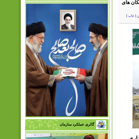
کان های
ن
|
چاپ
|
گالری عملکرد سازمان
اری