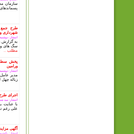
سازمان مدی
پسماندهای 
طرح جمع 
شهرداری ور
انتشار: دوشنبه, 10 دی 03
به گزارش ر
سگ های ولگ
مطلب ..
پخش سطل 
ورامین
انتشار: دوشنبه, 10 دی 03
مدیر عامل 
زباله چهل ل
اجرای طرح
انتشار: سه شنبه, 08 آبان
با عنایت 
علی رغم تم
آگهی مزای
انتشار: یکشنبه, 09 ارديبهشت 3