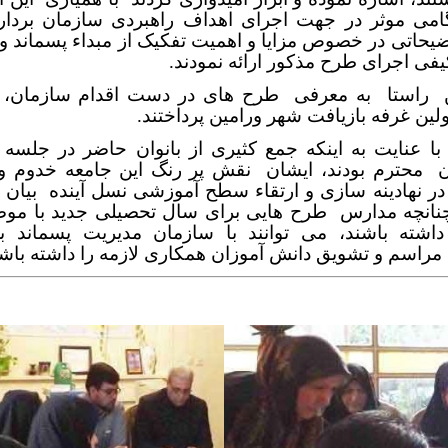
 گامی موثر در جهت اجرای اهداف راهبردی سازمان بردارن
ضیحاتی در خصوص مزایا و اهمیت تفکیک از مبداء پسماند و
فی اجرای طرح مذکور ارائه نمودند.
راستا
به معرفی
طرح های در دست اقدام سازمان،
لین غرفه بازیافت شهر ورامین پرداختند.
 با عنایت به اینکه جمع کثیری از بانوان حاضر در جلسه
ن
محترم بودند، ایشان
نقش پر رنگ این جامعه خدوم 
در نهادینه سازی و ارتقاء سطح آموزشی نسل آینده
بیان 
چنانچه مدارس
طرح هایی برای سال تحصیلی جدید با مو
داشته باشند، می توانند با سازمان مدیریت پسماند 
مراسم و تشویق دانش آموزان همکاری لازمه را داشته باشد