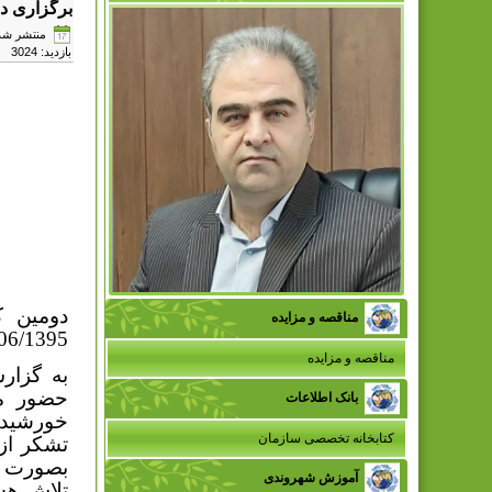
برگزاری دو
منتشر شده در شنبه,
بازدید: 3024
دومین ک
مناقصه و مزایده
16/06/1395 و در محل دفتر جمعیت زنان خور
مناقصه و مزایده
به گزار
حضور مد
بانک اطلاعات
خورشید 
کتابخانه تخصصی سازمان
تشکر از
بصورت د
آموزش شهروندی
تلاش هست