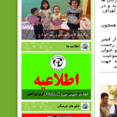
د و در
 اهداف
 همچون
برگزاری کلاس آموزشی در مهد کودک
 از قشر
و زحمت
اطلاعیه ها
و عنوان
ضوعیت
به جهت
.
اطلاعیه عمومی مورخ 1396/02/13
تابلو های فرهنگی