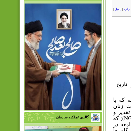
چاپ
|
ایمیل
|
تاریخ
 که با
ت زنان
قدیر و
N
)) که
گالری عملکرد سازمان
معه در
رگان ها