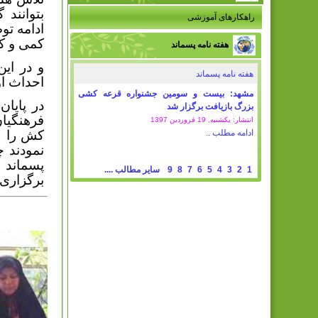
بتوانند
راهکارهای آموزشی
ادامه تو
کمی و کی
هفته نامه پسماند
و در این
هفته نامه پسماند
احداث او
مشهد: بیست و سومین جشنواره قرعه کشی
در پایان
بزرگ بازیافت برگزار شد
فرهنگیا
انتشار: یکشنبه, 19 فروردين 1397
ادامه مطلب ..
کش را
نمودند 
پسماند 
1
2
3
4
5
6
7
8
9
سایر مطالب ....
برگزاری 