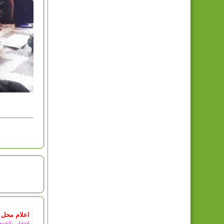
امروز : 
اعلام محل 
انتشار: یکشنبه, 11 مرداد 5