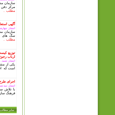
سازمان مدی
مرکز دفن 
مطلب ..
آگهی استعلا
انتشار: چهارشنبه, 15 آذ
سازمان مد
سگ های بل
مطلب ..
توزیع کیسه
ارباب رجوع
انتشار: شنبه, 11 آذر 1402
یکی از مشک
است که افر
اجرای طرح 
انتشار: سه شنبه, 07 آذر
با تلاش سا
فرهنگ سازی
سایر مطالب .