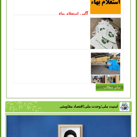
آگهی استعلام بهاء
انتشار: چهارشنبه, 15 آذر 1402
سازمان مدیریت پسماند شهرداری ورامین درنظردارد جهت جمع
آوری و زنده گیری سگ های بلاصاحب سطح شهر نسبت به
انعقاد قرارداد با پیمانکار واجد...
ادامه مطلب ..
توزیع کیسه های پارچه ای مخصوص خرید در
سازمان مدیریت پسماند به جهت تکریم ارباب رجوع
انتشار: شنبه, 11 آذر 1402
یکی از مشکلاتی که در حفظ محیط زیست و اصول بازیافت با
آن مواجه هستیم این است که افراد در هنگام خرید حجم بسیار
زیادی کیسه پلاستیکی...
ادامه مطلب ..
اجرای طرح توزیع سطل های کارتن پلاست
سایر مطالب ....
در ادارات شهر
انتشار: سه شنبه, 07 آذر 1402
با تلاش سازمان مدیریت پسماند شهرداری ورامین و با هدف
تفکیک زباله از مبدا، فرهنگ سازی در زمینه مدیریت پسماند و
امنیت ملی؛وحدت ملی؛اقتصاد مقاومتی
زباله در بین اقشار مختلف...
ادامه مطلب ..