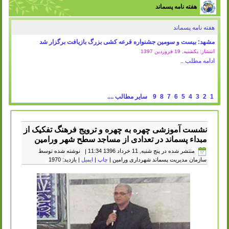
هفته نامه پسماند
هفته نامه پسماند
مشهد: بیست و سومین جشنواره قرعه کشی بزرگ بازیافت برگزار شد
انتشار: یکشنبه, 19 فروردين 1397
ادامه مطلب ..
1
2
3
4
5
6
7
8
9
سایر مطالب ....
نشست آموزشی چهره به چهره و ترویج فرهنگ تفکیک از
مبداء پسماند در تعدادی از مساجد سطح شهر ورامین
منتشر شده در پنج شنبه, 11 خرداد 1396 11:34
|
نوشته شده توسط
سازمان مدیریت پسماند شهرداری ورامین
|
چاپ
|
ایمیل
| بازدید: 1970