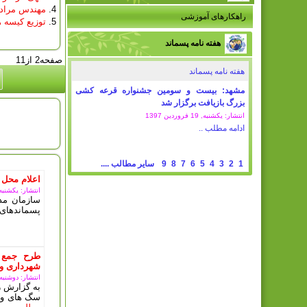
مهندس مرادی
راهکارهای آموزشی
توزیع کیسه 
هفته نامه پسماند
صفحه2 از11
هفته نامه پسماند
مشهد: بیست و سومین جشنواره قرعه کشی
بزرگ بازیافت برگزار شد
انتشار: یکشنبه, 19 فروردين 1397
امروز : 
ادامه مطلب ..
1
2
3
4
5
6
7
8
9
سایر مطالب ....
اعلام محل 
انتشار: یکشنبه, 11 مرداد 5
سازمان مدی
پسماندهای 
طرح جمع 
شهرداری ور
انتشار: دوشنبه, 10 دی 03
به گزارش ر
سگ های ولگ