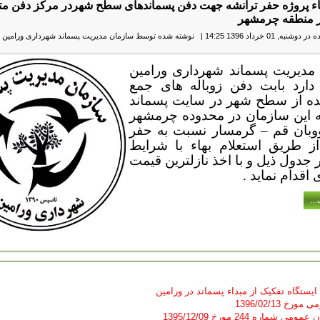
هاء پروژه حفر ترانشه جهت دفن پسماندهای سطح شهردر مرکز دفن مت
ر منطقه چرمشهر
نبه, 01 خرداد 1396 14:25
|
نوشته شده توسط سازمان مدیریت پسماند شهرداری ورامین
|
مدیریت پسماند شهرداری ورامین
دارد بابت دفن زوباله های جمع
ه از سطح شهر در سایت پسماند
ه این سازمان در محدوده چرمشهر
وبان قم – گرمسار نسبت به حفر
از طریق استعلام بهاء با شرایط
 جدول ذیل و با اخذ نازلترین قیمت
 اقدام نماید .
..
 ایستگاه تفکیک از مبداء پسماند در ورامین
رخ 1396/02/13
 شماره 244 مورخ 1395/12/09