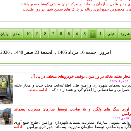
 مدیر عامل سازمان پسماند در مرکز توان بخشی کوشا حضور یافتند
های مخصوص جمع آوری زباله در پارک های سطح شهر در روز طبیعت
شروع
قبلی
1
2
3
4
5
6
7
8
9
10
بعدی
پایان
جمعه 16 مرداد 1405
ـ الجمعة 23 صفر 1448
ـ Aug 07 2026
مجاز تخلیه نخاله در ورامین ، توقیف خودروهای متخلف در پی آن
140
ریت پسماند شهرداری ورامین طی اطلاعیه‌ای، محل جدید و مجاز تخلیه
عمرانی و ساختمانی را اعلام کرد و هشدار داد که...
ادامه مطلب ..
آوری سگ های ولگرد و بلا صاحب توسط سازمان مدیریت پسماند
امین
14
وابط عمومی سازمان مدیریت پسماند شهرداری ورامین ، طرح جمع آوری
رد و بلاصاحب توسط سازمان مدیریت پسماند شهرداری ورامین...
ادامه