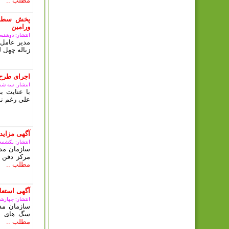
مطلب ..
پخش سطل 
ورامین
انتشار: دوشنبه, 10 دی 03
مدیر عامل 
زباله چهل ل
اجرای طرح
انتشار: سه شنبه, 08 آبان
با عنایت 
علی رغم تم
آگهی مزای
انتشار: یکشنبه, 09 ارديبهشت 3
سازمان مدی
مرکز دفن 
مطلب ..
آگهی استعلا
انتشار: چهارشنبه, 15 آذ
سازمان مد
سگ های بل
مطلب ..