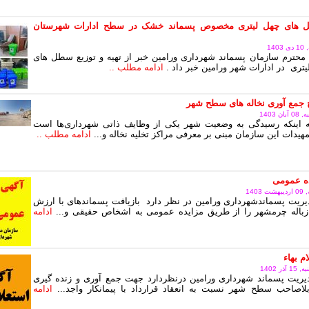
های چهل لیتری مخصوص پسماند خشک در سطح ادارات شهرستان
14
محترم سازمان پسماند شهرداری ورامین خبر از تهیه و توزیع سطل های
یتری در ادارات شهر ورامین خبر داد .
ادامه مطلب ..
 جمع آوری نخاله های سطح شهر
 1403
به اینکه رسیدگی به وضعیت شهر یکی از وظایف ذاتی شهرداری‌ها است
هیدات این سازمان مبنی بر معرفی مراکز تخلیه نخاله و...
ادامه مطلب ..
ده عمومی
140
ریت پسماندشهرداری ورامین در نظر دارد بازیافت پسماندهای با ارزش
زباله چرمشهر را از طریق مزایده عمومی به اشخاص حقیقی و...
ادامه
م بهاء
ر 1402
یریت پسماند شهرداری ورامین درنظردارد جهت جمع آوری و زنده گیری
اصاحب سطح شهر نسبت به انعقاد قرارداد با پیمانکار واجد...
ادامه