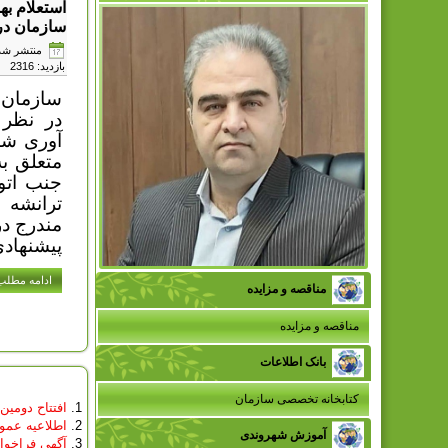
استعلام ب
سازمان د
منتشر شده در دوش
بازدید: 2316
سازمان 
در نظر 
آوری شد
متعلق ب
جنب اتو
ترانشه 
مندرج در
پیشنهادی
ادامه مطلب.
مناقصه و مزایده
مناقصه و مزایده
بانک اطلاعات
کتابخانه تخصصی سازمان
افتتاح دومین
اطلاعیه عمومی مو
آموزش شهروندی
آگهی فراخوان عمومی