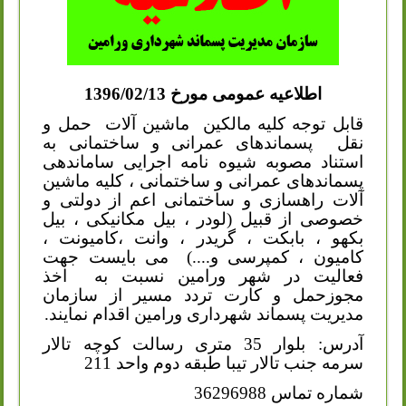
اطلاعیه عمومی مورخ 1396/02/13
قابل توجه کلیه مالکین
ماشین آلات
حمل و
نقل
پسماندهای عمرانی و ساختمانی به
استناد مصوبه شیوه نامه اجرایی ساماندهی
پسماندهای عمرانی و ساختمانی ، کلیه ماشین
آلات راهسازی و ساختمانی اعم از دولتی و
خصوصی از قبیل (لودر ، بیل مکانیکی ، بیل
بکهو ، بابکت ، گریدر ، وانت ،کامیونت ،
کامیون ، کمپرسی و....)
می بایست جهت
فعالیت در شهر ورامین نسبت به
اخذ
مجوزحمل و کارت تردد مسیر از سازمان
مدیریت پسماند شهرداری ورامین اقدام نمایند.
آدرس: بلوار 35 متری رسالت کوچه تالار
سرمه جنب تالار تیبا طبقه دوم واحد 211
شماره تماس 36296988