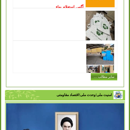
آگهی استعلام بهاء
انتشار: چهارشنبه, 15 آذر 1402
سازمان مدیریت پسماند شهرداری ورامین درنظردارد جهت جمع
آوری و زنده گیری سگ های بلاصاحب سطح شهر نسبت به
انعقاد قرارداد با پیمانکار واجد...
ادامه مطلب ..
توزیع کیسه های پارچه ای مخصوص خرید در
سازمان مدیریت پسماند به جهت تکریم ارباب رجوع
انتشار: شنبه, 11 آذر 1402
یکی از مشکلاتی که در حفظ محیط زیست و اصول بازیافت با
آن مواجه هستیم این است که افراد در هنگام خرید حجم بسیار
زیادی کیسه پلاستیکی...
ادامه مطلب ..
اجرای طرح توزیع سطل های کارتن پلاست
سایر مطالب ....
در ادارات شهر
انتشار: سه شنبه, 07 آذر 1402
با تلاش سازمان مدیریت پسماند شهرداری ورامین و با هدف
تفکیک زباله از مبدا، فرهنگ سازی در زمینه مدیریت پسماند و
امنیت ملی؛وحدت ملی؛اقتصاد مقاومتی
زباله در بین اقشار مختلف...
ادامه مطلب ..