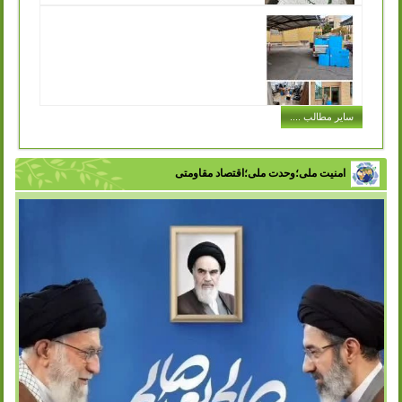
توزیع کیسه های پارچه ای مخصوص خرید در
سازمان مدیریت پسماند به جهت تکریم ارباب رجوع
انتشار: شنبه, 11 آذر 1402
یکی از مشکلاتی که در حفظ محیط زیست و اصول بازیافت با
آن مواجه هستیم این است که افراد در هنگام خرید حجم بسیار
زیادی کیسه پلاستیکی...
ادامه مطلب ..
اجرای طرح توزیع سطل های کارتن پلاست
سایر مطالب ....
در ادارات شهر
انتشار: سه شنبه, 07 آذر 1402
با تلاش سازمان مدیریت پسماند شهرداری ورامین و با هدف
تفکیک زباله از مبدا، فرهنگ سازی در زمینه مدیریت پسماند و
امنیت ملی؛وحدت ملی؛اقتصاد مقاومتی
زباله در بین اقشار مختلف...
ادامه مطلب ..