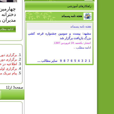
راهکارهای آموزشی
چهارمین دور
دخترانه 
هفته نامه پسماند
مدیران و
هفته نامه پسماند
ادامه مطلب.
مشهد: بیست و سومین جشنواره قرعه کشی
بزرگ بازیافت برگزار شد
انتشار: یکشنبه, 19 فروردين 1397
ادامه مطلب ..
برگزاری دور
برگزاری دور
1
2
3
4
5
6
7
8
9
سایر مطالب ....
اطلاعیه در
برگزاری اول
پیام تبریک 
صفحه3 از12
امروز : 