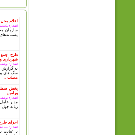
اعلام محل 
انتشار: یکشنبه, 11 مرداد 5
سازمان مدی
پسماندهای 
طرح جمع 
شهرداری ور
انتشار: دوشنبه, 10 دی 03
به گزارش ر
سگ های ولگ
مطلب ..
پخش سطل 
ورامین
انتشار: دوشنبه, 10 دی 03
مدیر عامل 
زباله چهل ل
اجرای طرح
انتشار: سه شنبه, 08 آبان
با عنایت 