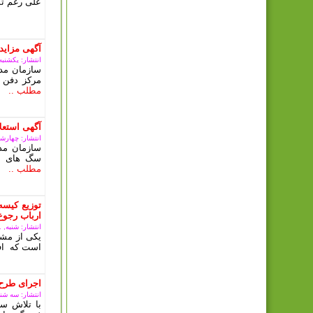
علی رغم تم
آگهی مزای
انتشار: یکشنبه, 09 ارديبهشت 3
سازمان مدی
مرکز دفن 
مطلب ..
آگهی استعلا
انتشار: چهارشنبه, 15 آذ
سازمان مد
سگ های بل
مطلب ..
توزیع کیسه
ارباب رجوع
انتشار: شنبه, 11 آذر 1402
یکی از مشک
است که افر
اجرای طرح 
انتشار: سه شنبه, 07 آذر
با تلاش سا