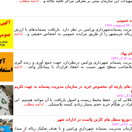
هیدات این سازمان مبنی بر معرفی مراکز تخلیه نخاله و...
ادامه مطلب ..
ده عمومی
140
ریت پسماندشهرداری ورامین در نظر دارد بازیافت پسماندهای با ارزش
زباله چرمشهر را از طریق مزایده عمومی به اشخاص حقیقی و...
ادامه
م بهاء
ر 1402
یریت پسماند شهرداری ورامین درنظردارد جهت جمع آوری و زنده گیری
اصاحب سطح شهر نسبت به انعقاد قرارداد با پیمانکار واجد...
ادامه
 های پارچه ای مخصوص خرید در سازمان مدیریت پسماند به جهت تکریم
لاتی که در حفظ محیط زیست و اصول بازیافت با آن مواجه هستیم این
اد در هنگام خرید حجم بسیار زیادی کیسه پلاستیکی...
ادامه مطلب ..
توزیع سطل های کارتن پلاست در ادارات شهر
 1402
زمان مدیریت پسماند شهرداری ورامین و با هدف تفکیک زباله از مبدا،