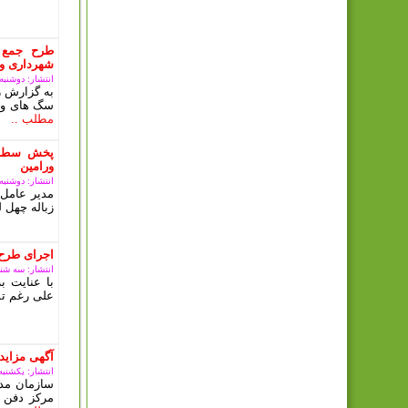
طرح جمع 
شهرداری ور
انتشار: دوشنبه, 10 دی 03
به گزارش ر
سگ های ولگ
مطلب ..
پخش سطل 
ورامین
انتشار: دوشنبه, 10 دی 03
مدیر عامل 
زباله چهل ل
اجرای طرح
انتشار: سه شنبه, 08 آبان
با عنایت 
علی رغم تم
آگهی مزای
انتشار: یکشنبه, 09 ارديبهشت 3
سازمان مدی
مرکز دفن 