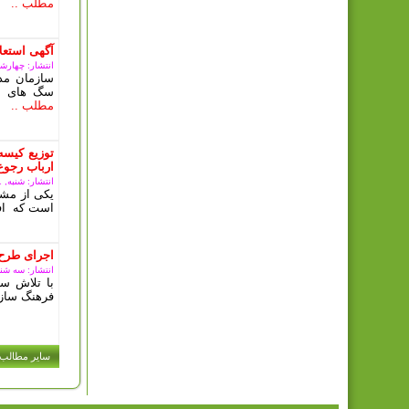
مطلب ..
آگهی استعلا
انتشار: چهارشنبه, 15 آذ
سازمان مد
سگ های بل
مطلب ..
توزیع کیسه
ارباب رجوع
انتشار: شنبه, 11 آذر 1402
یکی از مشک
است که افر
اجرای طرح 
انتشار: سه شنبه, 07 آذر
با تلاش سا
فرهنگ سازی
سایر مطالب .