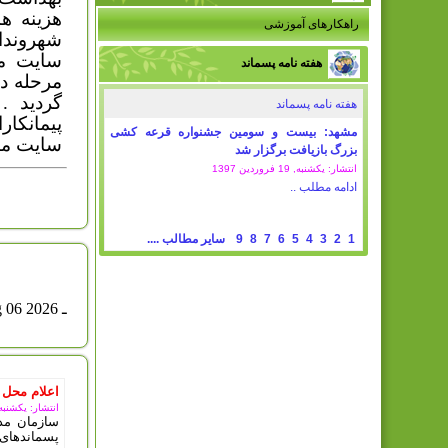
هزینه ه
راهکارهای آموزشی
شهروندا
سایت مر
هفته نامه پسماند
گردید .
هفته نامه پسماند
پیمانکا
مشهد: بیست و سومین جشنواره قرعه کشی
سایت مور
بزرگ بازیافت برگزار شد
انتشار: یکشنبه, 19 فروردين 1397
ادامه مطلب ..
1
2
3
4
5
6
7
8
9
سایر مطالب ....
امروز : پ
ـ Aug 06 2026
اعلام محل 
انتشار: یکشنبه, 11 مرداد 5
سازمان مدی
پسماندهای 