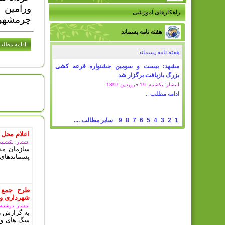
ورامین 
راهکارهای آموزشی
چرمشهر 
هفته نامه پسماند
ادامه مطلب.
هفته نامه پسماند
مشهد: بیست و سومین جشنواره قرعه کشی
بزرگ بازیافت برگزار شد
انتشار: یکشنبه, 19 فروردين 1397
امروز : 
ادامه مطلب ..
1
2
3
4
5
6
7
8
9
سایر مطالب ....
اعلام محل 
انتشار: یکشنبه, 11 مرداد 5
سازمان مدی
پسماندهای 
طرح جمع 
شهرداری ور
انتشار: دوشنبه, 10 دی 03
به گزارش ر
سگ های ولگ