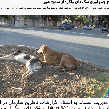
 جمع آوری سگ های ولگرد از سطح شهر
, 22 آبان 1400 11:26
|
نوشته شده توسط سازمان مدیریت پسماند شهرداری ورامین
|
چا
دیریت پسماند به استناد
گزارشات ناظرین سازمان در از 
خرداد ماه سال جاری لغایت 1400/06/31 ، 354 ق