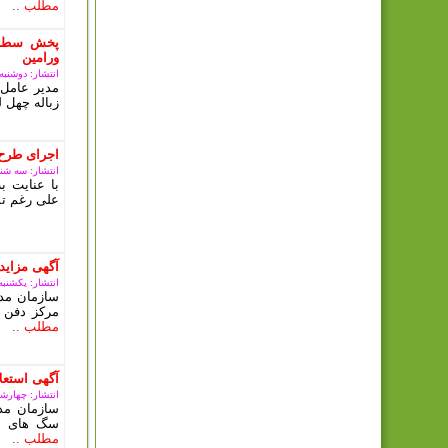
مطلب ..
پخش سطل 
ورامین
انتشار: دوشنبه, 10 دی 03
مدیر عامل 
زباله چهل ل
اجرای طرح
انتشار: سه شنبه, 08 آبان
با عنایت 
علی رغم تم
آگهی مزای
انتشار: یکشنبه, 09 ارديبهشت 3
سازمان مدی
مرکز دفن 
مطلب ..
آگهی استعلا
انتشار: چهارشنبه, 15 آذ
سازمان مد
سگ های بل
مطلب ..