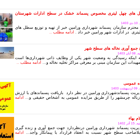
های چهل لیتری مخصوص پسماند خشک در سطح ادارات شهرستان
14
محترم سازمان پسماند شهرداری ورامین خبر از تهیه و توزیع سطل های
یتری در ادارات شهر ورامین خبر داد .
ادامه مطلب ..
 جمع آوری نخاله های سطح شهر
 1403
به اینکه رسیدگی به وضعیت شهر یکی از وظایف ذاتی شهرداری‌ها است
هیدات این سازمان مبنی بر معرفی مراکز تخلیه نخاله و...
ادامه مطلب ..
ده عمومی
140
ریت پسماندشهرداری ورامین در نظر دارد بازیافت پسماندهای با ارزش
زباله چرمشهر را از طریق مزایده عمومی به اشخاص حقیقی و...
ادامه
م بهاء
ر 1402
یریت پسماند شهرداری ورامین درنظردارد جهت جمع آوری و زنده گیری
اصاحب سطح شهر نسبت به انعقاد قرارداد با پیمانکار واجد...
ادامه