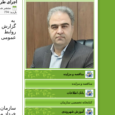
اجرای طرح
منتشر شده در شنبه
بازدید: 774
به
گزارش
روابط
عمومی
مناقصه و مزایده
مناقصه و مزایده
بانک اطلاعات
کتابخانه تخصصی سازمان
سازمان م
آموزش شهروندی