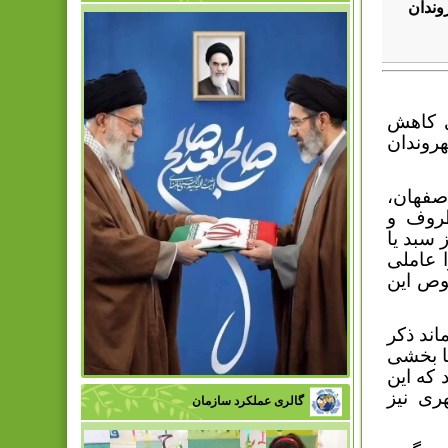
وندان
 کاهش
روندان
صفهان،
ظروف و
 سبد یا
 عاملی
وص این
اند ذکر
عا بخشی
 که این
ری نیز
گالری عملکرد سازمان