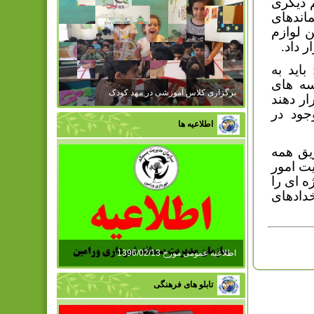
 دیگری
اندهای
 لوازم
ر داد.
اید به
سه های
برگزاری کلاس آموزشی در مهد کودک
ار دهند
جود در
اطلاعیه ها
ریق همه
ت امور
 ای را
دادهای
اطلاعیه عمومی مورخ 1396/02/13
تابلو های فرهنگی