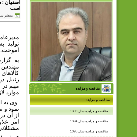
اصفهان : ش
است
منتشر شده در دوش
مدیرعا
تولید پ
آموخت.
به گزار
مهندس ا
کالاهای 
زنبیل د
مهم در 
مناقصه و مزایده
موارد لا
مناقصه و مزایده
وی به ا
نمود و ت
مناقصه و مزایده سال 1393
از آن در
امر علا
مناقصه و مزایده سال 1394
مشکلاتی 
مناقصه و مزایده سال 1395