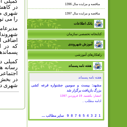
کمیلی ا
مناقصه و مزایده سال 1396
در کاهش
شهری مر
مناقصه و مزایده سال 1397
را می تو
بانک اطلاعات
مدیرعام
شهروندا
کتابخانه تخصصی سازمان
اضافی از
آموزش شهروندی
که در ا
پسمانده
راهکارهای آموزشی
کمیلی در
هفته نامه پسماند
رسانه ه
اجتماعی 
هفته نامه پسماند
در بخش 
شهری در
مشهد: بیست و سومین جشنواره قرعه کشی
بزرگ بازیافت برگزار شد
انتشار: یکشنبه, 19 فروردين 1397
ادامه مطلب ..
1
2
3
4
5
6
7
8
9
سایر مطالب ....