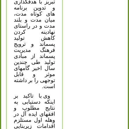
تبریز با هدفگذاری
و تدوین برنامه
های کوتاه مدت،
میان مدت و بلند
مدت و در راستای
نهادینه کردن
کاهش تولید
پسماند و ترویج
فرهنگ مدیریت
پسماند از مبادی
تولید طی چندین
سال اخیر گامهای
موثر و قابل
توجهی را بر داشته
است.
وی با تاکید بر
اینکه دستیابی به
نتایج مطلوب و
افقهای ایده آل در
وهله اول مستلزم
اقدامات زیربنایی