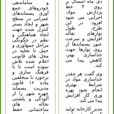
دی ماه امسال بر
و ساماندهی
روی ۴ خط
خودروهای جمع
پردازش مواد،
آوری پسماندهای
اجرایی می شود
عمرانی در سطح
افزود: در این
شهر و ایجاد بستر
طرح، طول
کنترل شده جهت
نوارهای نقاله
ایجاد هماهنگی و
افزایش و سرعت
نظم در چگونگی
عبور پسماندها از
مراحل جمع‌آوری و
روی نوارها جهت
حمل تا تخلیه در
جداسازی بهتر،
محل های قانونی
کاهش پیدا می
اعلام شده تلاش
کند.
نموده است تا با
فرهنگ سازی و
وی گفت: هر چقدر
برخورد با متخلفین
جداسازی مواد در
ماده ۱۶ قانون
شرایط بهتری
مدیریت پسماند
انجام شود بهره
چهره شهر را از
وری کار افزایش
آلودگی و پلشتی
پیدا می کند.
نخاله های
مدیر کارخانه تولید
ساختمانی حفظ