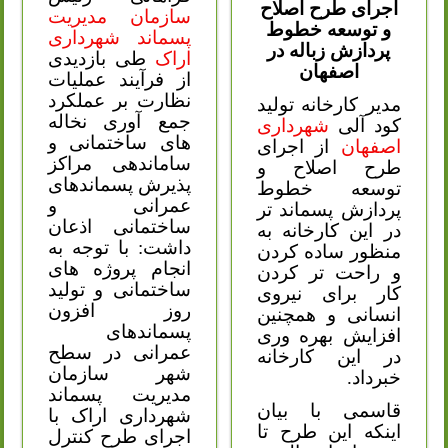
اجرای طرح اصلاح
سازمان مدیریت
و توسعه خطوط
پسماند شهرداری
پردازش زباله در
اراک
طی بازدیدی
اصفهان
از فرآیند عملیات
نظارت بر عملکرد
مدیر کارخانه تولید
جمع آوری نخاله
کود آلی
شهرداری
های ساختمانی و
اصفهان
از اجرای
ساماندهی مراکز
طرح اصلاح و
پذیرش پسماندهای
توسعه خطوط
عمرانی و
پردازش پسماند تر
ساختمانی اذعان
در این کارخانه به
داشت: با توجه به
منظور ساده کردن
انجام پروژه های
و راحت تر کردن
ساختمانی و تولید
کار برای نیروی
روز افزون
انسانی و همچنین
پسماندهای
افزایش بهره وری
عمرانی در سطح
در این کارخانه
شهر سازمان
خبرداد.
مدیریت پسماند
قاسمی با بیان
شهرداری اراک با
اینکه این طرح تا
اجرای طرح کنترل