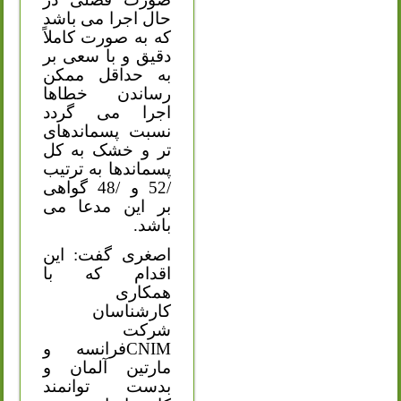
حال اجرا می باشد
که به صورت کاملاً
دقیق و با سعی بر
به حداقل ممکن
رساندن خطاها
اجرا می گردد
نسبت پسماندهای
تر و خشک به کل
پسماندها به ترتیب
/52 و /48 گواهی
بر این مدعا می
باشد.
اصغری گفت: این
اقدام که با
همکاری
کارشناسان
شرکت
CNIM
فرانسه و
مارتین آلمان و
بدست توانمند