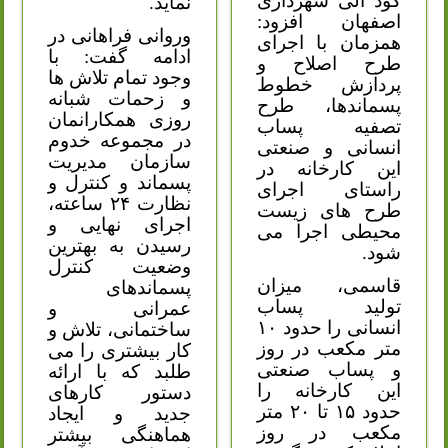
کود آلی شهرداری
نماید.
اصفهان افزود:
وروانی فراهانی در
همزمان با اجرای
ادامه گفت: با
طرح اصلاح و
وجود تمام تلاش ها
پردازش خطوط
و زحمات شبانه
پسماندها، طرح
روزی همکارانمان
تصفیه پساب
در مجموعه خدوم
انسانی و صنعتی
سازمان مدیریت
این کارخانه در
پسماند و کنترل و
راستای اجرای
نظارت ۲۴ ساعته،
طرح های زیست
اجرای نهایی و
محیطی اجرا می
رسیدن به بهترین
شود.
وضعیت کنترل
قاسمی، میزان
پسماندهای
تولید پساب
عمرانی و
انسانی را حدود ۱۰
ساختمانی، تلاش و
متر مکعب در روز
کار بیشتری را می
و پساب صنعتی
طلبد که با ارائه
این کارخانه را
دستور کارهای
حدود ۱۵ تا ۲۰ متر
جدید و ایجاد
مکعب در روز
هماهنگی بیشتر