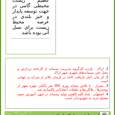
عظیم زیست
محیطی گامی در
جهت توسعه پایدار
و خیز بلندی در
عرصه محیط
زیست برای نسل
آتی بوده باشد.
اراک : بازدید کارگروه مدیریت پسماند از کارخانه پردازش و
محل دفن پسماندهای شهری شهر اراک
کر مان :‌آمار بازیافت کاغذ در کرمان بالاتر از سرانه ی جهانی
است
شیراز : با تلاش شبانه روزی 800 نفر پاکبان چهره شهر از
پوسترها ، پلاکاردها و تبلیغات انتخاباتی پاکسازی شد
اصفهان : شاه کلید کاهش تولید پسماند در شهر، آموزش نحوه
صحیح خرید به شهروندان است