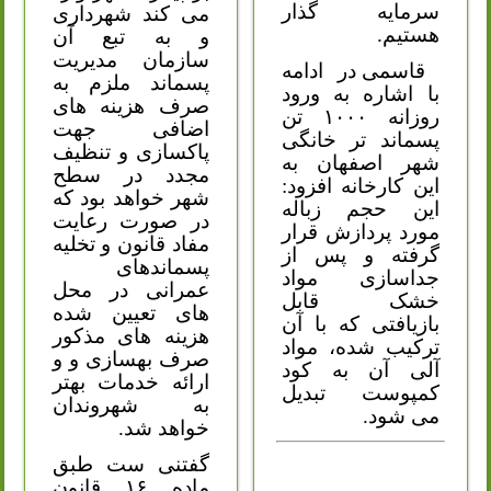
سرمایه گذار
می کند شهرداری
هستیم.
و به تبع آن
سازمان مدیریت
قاسمی در ادامه
پسماند ملزم به
با اشاره به ورود
صرف هزینه های
روزانه ۱۰۰۰ تن
اضافی جهت
پسماند تر خانگی
پاکسازی و تنظیف
شهر اصفهان به
مجدد در سطح
این کارخانه افزود:
شهر خواهد بود که
این حجم زباله
در صورت رعایت
مورد پردازش قرار
مفاد قانون و تخلیه
گرفته و پس از
پسماندهای
جداسازی مواد
عمرانی در محل
خشک قابل
های تعیین شده
بازیافتی که با آن
هزینه های مذکور
ترکیب شده، مواد
صرف بهسازی و و
آلی آن به کود
ارائه خدمات بهتر
کمپوست تبدیل
به شهروندان
می شود.
خواهد شد.
گفتنی ست طبق
ماده ۱۶ قانون