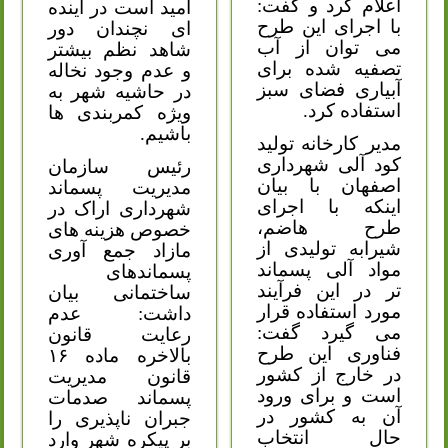
اعلام کرد و گفت:
امید است در آینده
با اجرای این طرح
ای نچندان دور
می توان از آب
شاهد نظم بیشتر
تصفیه شده برای
و عدم وجود نخاله
آبیاری فضای سبز
در حاشیه شهر به
استفاده کرد.
ویژه کمربندی ها
باشیم.
مدیر کارخانه تولید
کود آلی شهرداری
رئیس سازمان
اصفهان با بیان
مدیریت پسماند
اینکه با اجرای
شهرداری اراک در
طرح هاضم،
خصوص هزینه های
شیرابه تولیدی از
مازاد جمع آوری
مواد آلی پسماند
پسماندهای
تر در این فرآیند
ساختمانی بیان
مورد استفاده قرار
داشت: عدم
می گیرد گفت:
رعایت قانون
فناوری این طرح
بالاخره ماده ۱۶
در خارج از کشور
قانون مدیریت
است و برای ورود
پسماند صدمات
آن به کشور در
جبران ناپذیری را
حال انتخاب
بر پیکره شهر وارد