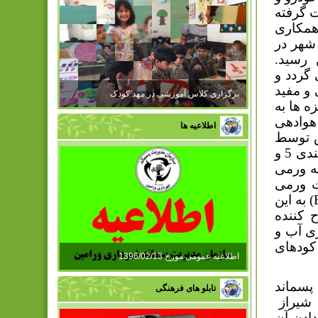
ت گرفته
همکاری
شهر در
، سبزه های جمع آوری شده به 18 تن رسید.
گردد و
و مفید
برگزاری کلاس آموزشی در مهد کودک
ه ها به
میر اولیه و هوادهی
اطلاعیه ها
س توسط
دو دستگاه سرند موجود در سایت، سرند شده و دو نوع کود با دانه بندی 5 و
به ورمی
ت ورمی
) به این
 کننده
ی آب و
 کودهای
اطلاعیه عمومی مورخ 1396/02/13
پسماند
تابلو های فرهنگی
 شیراز
دادن آن