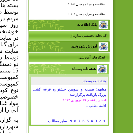
بسته های
مناقصه و مزایده سال 1396
توسط صد
مناقصه و مزایده سال 1397
مردم در
بانک اطلاعات
خوشبخت ا
کتابخانه تخصصی سازمان
در سایت
برای گیا
آموزش شهروندی
توسط د
راهکارهای آموزشی
هفته نامه پسماند
15 می
کمپوست 
هفته نامه پسماند
کمپوست،
نوع کود
مشهد: بیست و سومین جشنواره قرعه کشی
بزرگ بازیافت برگزار شد
خصوصیات 
انتشار: یکشنبه, 19 فروردين 1397
مواد غذا
ادامه مطلب ..
آلی را 
به گزار
1
2
3
4
5
6
7
8
9
سایر مطالب ....
شهرداری
به عنوان