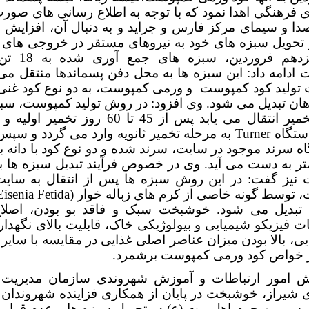
 فرهنگی اهدا نمود که با توجه به اطلاع رسانی های صور
ا و سیمای مرکز فارس و جراید و به دنبال آن، افزایش 
 تحویل سبزه های خود به نیروهای مستقر در خروجی های 
روز سیزدهم فروردین
دامه داد: این سبزه ها به محل دفن پسماندها منتقل می 
 تولید کود کمپوست و ورمی کمپوست، به دو نوع کود غنی 
هان تبدیل می شود. وی افزود: در روش تولید کمپوست، سبز
سایت تخمیر انتقال می یابد پس از 45 تا 60 روز تخ
ستگاه
Turner
به مرحله تخمیر ثانویه وارد می گردد و سپ
لیمتر به دست می آید. وی در خصوص فرآیند تبدیل سبزه ها 
نیز گفت: در این روش سبزه ها پس از انتقال به سای
 توسط گونه خاصی از کرم های زباله خوار (
Eisenia Fetida
 تبدیل می شود. خوشبخت سبک و فاقد بو بودن، اصلاح
فیزیکو شیمیایی و بیولوژیکی خاک، قابلیت بالای نگهدار
یی، بالا بودن میزان عناصر اصلی غذایی در مقایسه با سایر
از خواص کود ورمی کمپوست برشمرد.
ش امور ارتباطات و آموزش شهروندی سازمان مدیریت 
 شیراز، خوشبخت در پایان از همکاری فزاینده شهروندان
 سومین حرم اهل بیت (ع) در تحویل سبزه ها و عدم قرار 