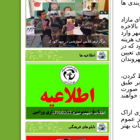
ندی ها
 مازاد
الاخره
شهر وارد
 هزینه
برگزاری کلاس آموزشی در مهد کودک
 که در
 تعیین
اطلاعیه ها
روندان
خلوط کردن،
بر طبق
ین صورت
خواهند
ی اراک
اطلاعیه عمومی مورخ 1396/02/13
ز عموم
ات بهتر
تابلو های فرهنگی