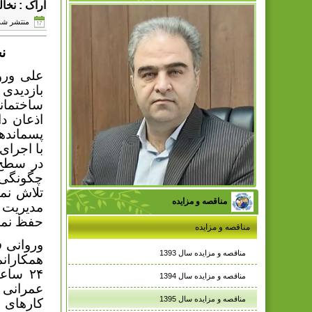
اراک : نخ
منتشر شده در چها
ن
علی ورو
بازدیدی
ساختمان
اذعان دا
پسمانده
با اجرا
در سطح 
چگونگی 
مناقصه و مزایده
مدیریت 
حفظ نمای
مناقصه و مزایده
وروانی ف
مناقصه و مزایده سال 1393
همکاران
۲۴ سا
مناقصه و مزایده سال 1394
عمرانی و
مناقصه و مزایده سال 1395
کارهای ج