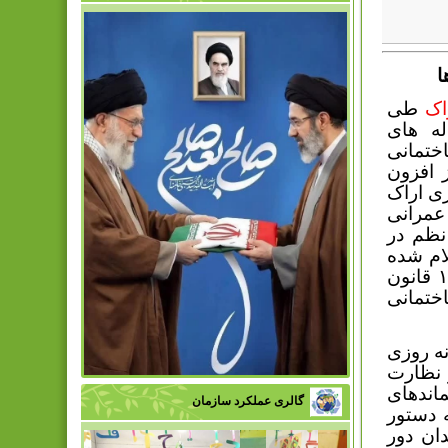
ا
اک
طی
له های
ختمانی
 افزون
ی اراک
عمرانی
نظم در
ام شده
تلاش نموده است تا با فرهنگ سازی و برخورد با متخلفین ماده ۱۶ قانون
ختمانی
نه روزی
 نظارت
اندهای
گالری عملکرد سازمان
 دستور
ان دور