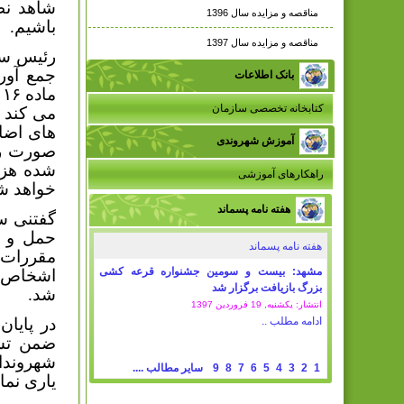
شاهد نظ
مناقصه و مزایده سال 1396
باشیم.
مناقصه و مزایده سال 1397
رئیس سا
جمع آور
بانک اطلاعات
م
کتابخانه تخصصی سازمان
می کند ش
های اضا
آموزش شهروندی
صورت رع
شده هزی
راهکارهای آموزشی
خواهد ش
هفته نامه پسماند
حمل و ن
هفته نامه پسماند
مقررات ا
مشهد: بیست و سومین جشنواره قرعه کشی
اشخاص م
بزرگ بازیافت برگزار شد
شد.
انتشار: یکشنبه, 19 فروردين 1397
ادامه مطلب ..
در پایا
ضمن تشک
شهروندان
1
2
3
4
5
6
7
8
9
سایر مطالب ....
یاری نمای