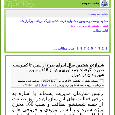
هفته نامه پسماند
هفته نامه پسماند
مشهد: بیست و سومین جشنواره قرعه کشی بزرگ بازیافت برگزار شد
انتشار: یکشنبه, 19 فروردين 1397
ادامه مطلب ..
1
2
3
4
5
6
7
8
9
سایر مطالب ....
شیراز:در هفتمین سال اجرای طرح از سبزه تا کمپوست
صورت گرفت: جمع آوری بیش از 18 تن سبزه
شهروندان در شیراز
منتشر شده در یکشنبه, 19 فروردين 1397 10:24
|
نوشته شده توسط
سازمان مدیریت پسماند شهرداری ورامین
|
چاپ
|
ایمیل
| بازدید: 27166
رئیس سازمان مدیریت پسماند با اشاره به
برخی فعالیت های این سازمان در روز طبیعت
از جمله شستشو، نظافت و نصب 160 مخزن
ویژه سبزه و زباله در ورودی و خروجی ها و
اطراف محل های تفریحی شهر شیراز، توزیع