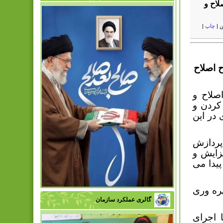
لاح و
ن
|
چاپ
|
 اصلاح
صلاح و
کردن و
 در این
 تا دی ماه امسال بر روی ۴ خط پردازش
زایش و
یدا می
ره وری
گالری عملکرد سازمان
 اجرای