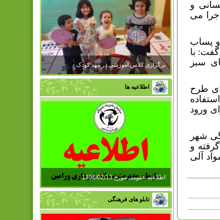
سانی و
جرا می
مکعب در روز و پساب
 کرد و گفت: با
ای سبز
برگزاری کلاس آموزشی در مهد کودک
رای طرح
اطلاعیه ها
استفاده
ی ورود
پسماند تر خانگی شهر
گرفته و
اد آلی
اطلاعیه عمومی مورخ 1396/02/13
تابلو های فرهنگی