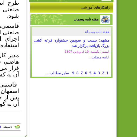
طرح اصل
راهکارهای آموزشی
صنعتی ا
شود.
هفته نامه پسماند
هفته نامه پسماند
اجرای ا
مشهد: بیست و سومین جشنواره قرعه کشی
استفاده 
بزرگ بازیافت برگزار شد
انتشار: یکشنبه, 19 فروردين 1397
مدیر کار
ادامه مطلب ..
هاضم، شی
قرار می
1
2
3
4
5
6
7
8
9
سایر مطالب ....
آن به کش
اصفهان ب
پس از جد
آن به ک
دسته:
ه