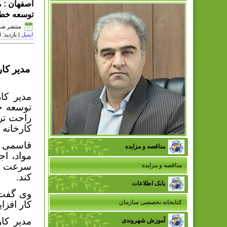
اصفهان : م
توسعه خطو
منتشر شده در چها
ایمیل
| بازدید: 27894
مدیر کار
مدیر کا
توسعه خ
راحت تر 
کارخانه 
مناقصه و مزایده
مواد، اج
سرعت عب
مناقصه و مزایده
کند.
بانک اطلاعات
وی گفت:
کتابخانه تخصصی سازمان
کار افزا
مدیر کا
آموزش شهروندی