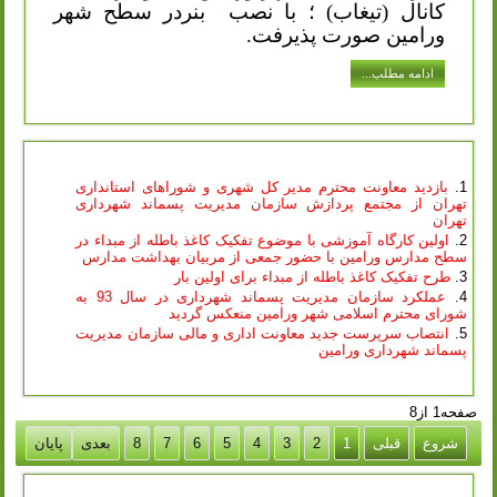
کانال (تیغاب) ؛ با نصب
بنردر سطح شهر
ورامین صورت پذیرفت.
ادامه مطلب...
بازدید معاونت محترم مدیر کل شهری و شوراهای استانداری
تهران از مجتمع پردازش سازمان مدیریت پسماند شهرداری
تهران
اولین کارگاه آموزشی با موضوع تفکیک کاغذ باطله از مبداء در
سطح مدارس ورامین با حضور جمعی از مربیان بهداشت مدارس
طرح تفکیک کاغذ باطله از مبداء برای اولین بار
عملکرد سازمان مدیریت پسماند شهرداری در سال 93 به
شورای محترم اسلامی شهر ورامین منعکس گردید
انتصاب سرپرست جدید معاونت اداری و مالی سازمان مدیریت
پسماند شهرداری ورامین
صفحه1 از8
شروع
قبلی
1
2
3
4
5
6
7
8
بعدی
پایان