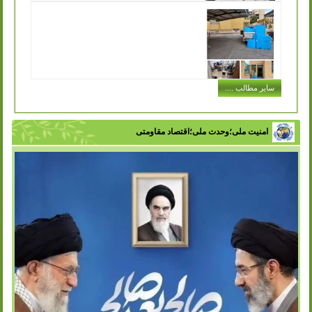
توزیع کیسه های پارچه ای مخصوص خرید در
سازمان مدیریت پسماند به جهت تکریم ارباب رجوع
انتشار: شنبه, 11 آذر 1402
یکی از مشکلاتی که در حفظ محیط زیست و اصول بازیافت با
آن مواجه هستیم این است که افراد در هنگام خرید حجم بسیار
زیادی کیسه پلاستیکی...
ادامه مطلب ..
اجرای طرح توزیع سطل های کارتن پلاست
سایر مطالب ....
در ادارات شهر
انتشار: سه شنبه, 07 آذر 1402
با تلاش سازمان مدیریت پسماند شهرداری ورامین و با هدف
تفکیک زباله از مبدا، فرهنگ سازی در زمینه مدیریت پسماند و
امنیت ملی؛وحدت ملی؛اقتصاد مقاومتی
زباله در بین اقشار مختلف...
ادامه مطلب ..