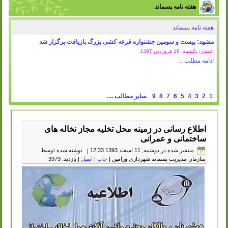
هفته نامه پسماند
هفته نامه پسماند
مشهد: بیست و سومین جشنواره قرعه کشی بزرگ بازیافت برگزار شد
انتشار: یکشنبه, 19 فروردين 1397
ادامه مطلب ..
1
2
3
4
5
6
7
8
9
سایر مطالب ....
اطلاع رسانی در زمینه محل تخلیه مجاز نخاله های
ساختمانی و عمرانی
منتشر شده در دوشنبه, 11 اسفند 1393 12:33
|
نوشته شده توسط
سازمان مدیریت پسماند شهرداری ورامین
|
چاپ
|
ایمیل
| بازدید: 3979