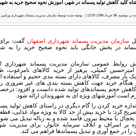
اه کلید کاهش تولید پسماند در شهر، آموزش نحوه صحیح خرید به شهر
نبه, 08 خرداد 1396 12:03
|
نوشته شده توسط سازمان مدیریت پسماند شهرداری ورامین
|
مل
سازمان مدیریت پسماند شهرداری اصفهان
گفت: برای
سماند در بخش خانگی باید نحوه صحیح خرید را به شه
ش روابط عمومی سازمان مدیریت پسماند شهرداری ا
میرحسین کمیلی، پرهیز از خرید کالاهای نامرغوب، 
یک بار مصرف، کالاهای دارای بسته بندی حجیم و استفاده از
ر هنگام خرید جهت کاهش بسته بندی های غیر ضروری را
کاهش حجم پسماندهای تولید شده دانست و افزود: درخص
زم است آموزشهای ویژه ای به شهروندان ارائه شود.
ندازه خرید کردن را گام دیگری در راستای کاهش تولید پسم
صریح کرد: با خرید بیش از حد کالا به ویژه مواد غذایی، قط
 یخچال یا محیط بیرون فاسد شده و به زباله تبدیل می شود
وه بر اسراف و اتلاف سرمایه خانوار، برای مدیریت شه
را در جمع آوری و تبدیل پسماندها فراهم می کند.