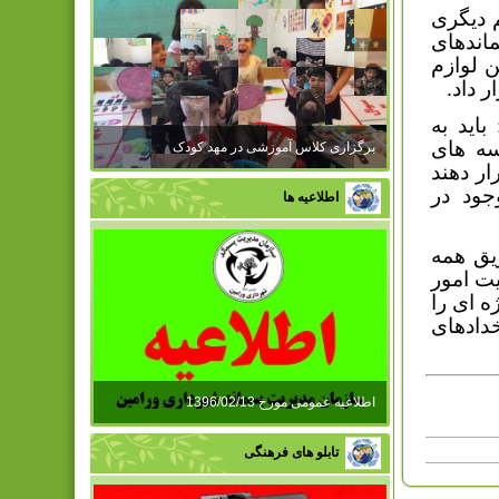
 دیگری
اندهای
 لوازم
ر داد.
اید به
سه های
برگزاری کلاس آموزشی در مهد کودک
ار دهند
جود در
اطلاعیه ها
ریق همه
ت امور
 ای را
دادهای
اطلاعیه عمومی مورخ 1396/02/13
تابلو های فرهنگی