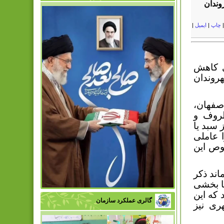
وندان
چاپ
|
ایمیل
|
 کاهش
روندان
صفهان،
ظروف و
 سبد یا
 عاملی
وص این
اند ذکر
عا بخشی
 که این
گالری عملکرد سازمان
ری نیز