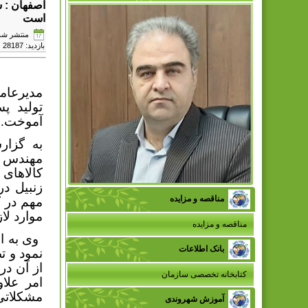
اصفهان : ش
است
منتشر شده در دوش
بازدید: 28187
مدیرعا
تولید پ
آموخت.
به گزار
مهندس ا
کالاهای 
زنبیل د
مناقصه و مزایده
مهم در 
موارد لا
مناقصه و مزایده
وی به ا
بانک اطلاعات
نمود و ت
از آن در
کتابخانه تخصصی سازمان
امر علا
مشکلاتی 
آموزش شهروندی