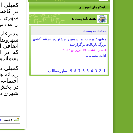
کمیلی ا
راهکارهای آموزشی
در کاهش
شهری مر
هفته نامه پسماند
را می تو
هفته نامه پسماند
مدیرعام
شهروندا
مشهد: بیست و سومین جشنواره قرعه کشی
بزرگ بازیافت برگزار شد
اضافی از
انتشار: یکشنبه, 19 فروردين 1397
که در ا
ادامه مطلب ..
پسمانده
کمیلی در
1
2
3
4
5
6
7
8
9
سایر مطالب ....
رسانه ه
اجتماعی 
در بخش 
شهری در
دسته:
ه