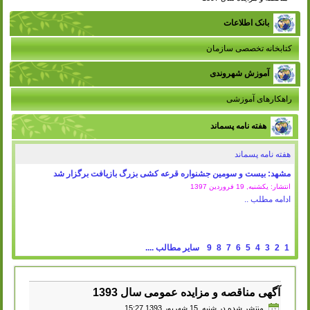
بانک اطلاعات
کتابخانه تخصصی سازمان
آموزش شهروندی
راهکارهای آموزشی
هفته نامه پسماند
هفته نامه پسماند
مشهد: بیست و سومین جشنواره قرعه کشی بزرگ بازیافت برگزار شد
انتشار: یکشنبه, 19 فروردين 1397
ادامه مطلب ..
1
2
3
4
5
6
7
8
9
سایر مطالب ....
آگهی مناقصه و مزایده عمومی سال 1393
منتشر شده در شنبه, 15 شهریور 1393 15:27