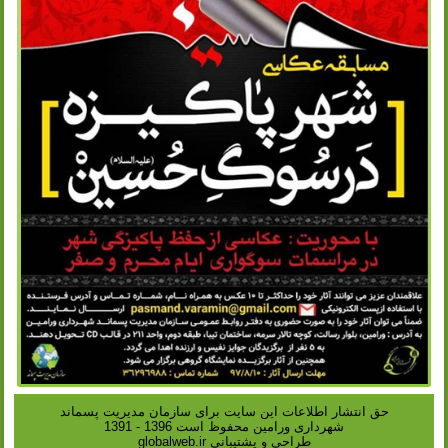
حق انتشار اطلاعات این سایت براى سازمان مدیریت پسماند
شهردارى ورامین محفوظ است 1396 - 1391
طراحی و پشتیبانی
globalweb.ir