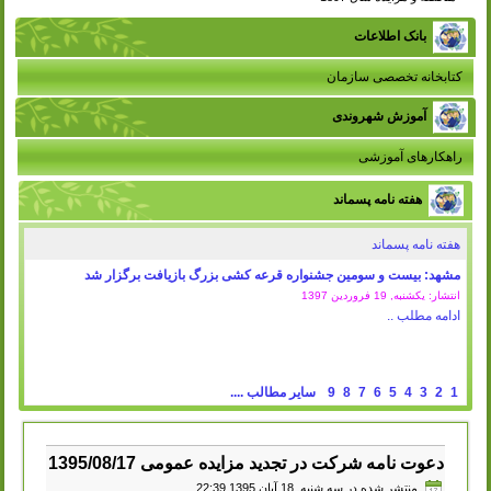
بانک اطلاعات
کتابخانه تخصصی سازمان
آموزش شهروندی
راهکارهای آموزشی
هفته نامه پسماند
هفته نامه پسماند
مشهد: بیست و سومین جشنواره قرعه کشی بزرگ بازیافت برگزار شد
انتشار: یکشنبه, 19 فروردين 1397
ادامه مطلب ..
1
2
3
4
5
6
7
8
9
سایر مطالب ....
دعوت نامه شرکت در تجدید مزایده عمومی 1395/08/17
منتشر شده در سه شنبه, 18 آبان 1395 22:39