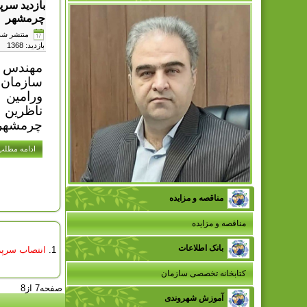
بازدید سر
چرمشهر
منتشر شده در پن
بازدید: 1368
مهندس 
سازمان 
ورامین 
ناظرین 
چرمشهر ب
ادامه مطلب.
مناقصه و مزایده
مناقصه و مزایده
بانک اطلاعات
انتصاب سرپر
کتابخانه تخصصی سازمان
صفحه7 از8
آموزش شهروندی