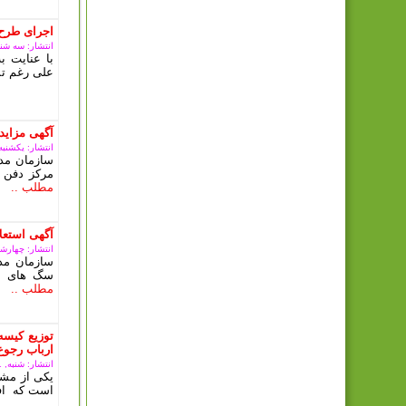
اجرای طرح
انتشار: سه شنبه, 08 آبان
با عنایت 
علی رغم تم
آگهی مزای
انتشار: یکشنبه, 09 ارديبهشت 3
سازمان مدی
مرکز دفن 
مطلب ..
آگهی استعلا
انتشار: چهارشنبه, 15 آذ
سازمان مد
سگ های بل
مطلب ..
توزیع کیسه
ارباب رجوع
انتشار: شنبه, 11 آذر 1402
یکی از مشک
است که افر