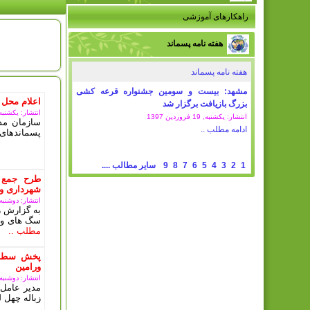
راهکارهای آموزشی
امروز : 
هفته نامه پسماند
هفته نامه پسماند
مشهد: بیست و سومین جشنواره قرعه کشی
اعلام محل 
بزرگ بازیافت برگزار شد
انتشار: یکشنبه, 11 مرداد 5
انتشار: یکشنبه, 19 فروردين 1397
سازمان مدی
ادامه مطلب ..
پسماندهای 
1
2
3
4
5
6
7
8
9
سایر مطالب ....
طرح جمع 
شهرداری ور
انتشار: دوشنبه, 10 دی 03
به گزارش ر
سگ های ولگ
مطلب ..
پخش سطل 
ورامین
انتشار: دوشنبه, 10 دی 03
مدیر عامل 
زباله چهل ل