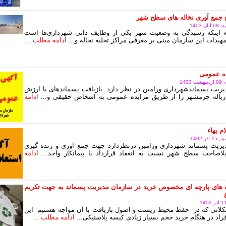
 جمع آوری نخاله های سطح شهر
 1403
به اینکه رسیدگی به وضعیت شهر یکی از وظایف ذاتی شهرداری‌ها است
هیدات این سازمان مبنی بر معرفی مراکز تخلیه نخاله و...
ادامه مطلب ..
ده عمومی
140
ریت پسماندشهرداری ورامین در نظر دارد بازیافت پسماندهای با ارزش
زباله چرمشهر را از طریق مزایده عمومی به اشخاص حقیقی و...
ادامه
م بهاء
ر 1402
یریت پسماند شهرداری ورامین درنظردارد جهت جمع آوری و زنده گیری
اصاحب سطح شهر نسبت به انعقاد قرارداد با پیمانکار واجد...
ادامه
 های پارچه ای مخصوص خرید در سازمان مدیریت پسماند به جهت تکریم
لاتی که در حفظ محیط زیست و اصول بازیافت با آن مواجه هستیم این
اد در هنگام خرید حجم بسیار زیادی کیسه پلاستیکی...
ادامه مطلب ..