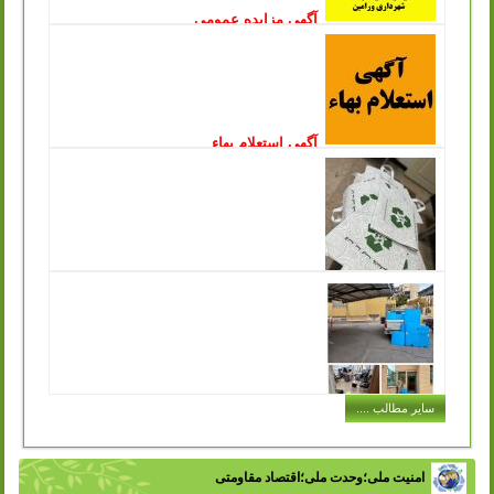
آگهی مزایده عمومی
انتشار: یکشنبه, 09 ارديبهشت 1403
سازمان مدیریت پسماندشهرداری ورامین در نظر دارد بازیافت
پسماندهای با ارزش مرکز دفن زباله چرمشهر را از طریق
مزایده عمومی به اشخاص حقیقی و...
ادامه مطلب ..
آگهی استعلام بهاء
انتشار: چهارشنبه, 15 آذر 1402
سازمان مدیریت پسماند شهرداری ورامین درنظردارد جهت جمع
آوری و زنده گیری سگ های بلاصاحب سطح شهر نسبت به
انعقاد قرارداد با پیمانکار واجد...
ادامه مطلب ..
توزیع کیسه های پارچه ای مخصوص خرید در
سازمان مدیریت پسماند به جهت تکریم ارباب رجوع
انتشار: شنبه, 11 آذر 1402
یکی از مشکلاتی که در حفظ محیط زیست و اصول بازیافت با
آن مواجه هستیم این است که افراد در هنگام خرید حجم بسیار
زیادی کیسه پلاستیکی...
ادامه مطلب ..
اجرای طرح توزیع سطل های کارتن پلاست
سایر مطالب ....
در ادارات شهر
انتشار: سه شنبه, 07 آذر 1402
با تلاش سازمان مدیریت پسماند شهرداری ورامین و با هدف
تفکیک زباله از مبدا، فرهنگ سازی در زمینه مدیریت پسماند و
امنیت ملی؛وحدت ملی؛اقتصاد مقاومتی
زباله در بین اقشار مختلف...
ادامه مطلب ..