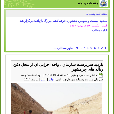
هفته نامه پسماند
هفته نامه پسماند
مشهد: بیست و سومین جشنواره قرعه کشی بزرگ بازیافت برگزار شد
انتشار: یکشنبه, 19 فروردين 1397
ادامه مطلب ..
1
2
3
4
5
6
7
8
9
سایر مطالب ....
بازدید سرپرست سازمان ، واحد اجرایی آن از محل دفن
زباله های چرمشهر
منتشر شده در دوشنبه, 10 اسفند 1394 15:06
|
نوشته شده توسط
سازمان مدیریت پسماند شهرداری ورامین
|
چاپ
|
ایمیل
| بازدید: 1814