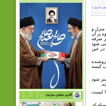
اپ
|
ایمیل
|
منزل و
 بر آن
از صرفه
می شود
در عین
فروشنده
رف کیسه
تر ‏شود
د.
دا ليست
گالری عملکرد سازمان
سیله ای