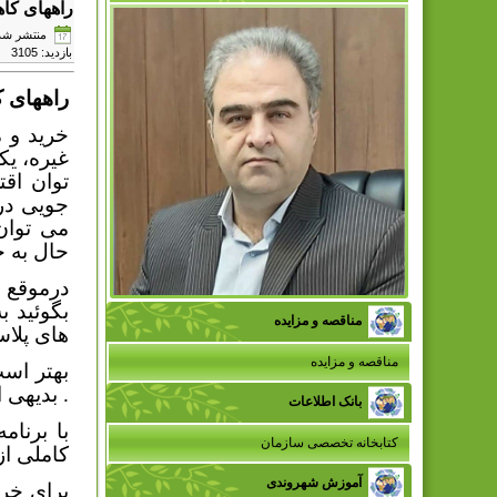
راههای کاه
منتشر شده در جمعه
بازدید: 3105
راههای ک
خرید و 
غیره، ی
توان اقت
جویی در
می توان
حال به 
درموقع خ
بگوئید ب
مناقصه و مزایده
های پلاس
مناقصه و مزایده
بهتر است
. بديهى 
بانک اطلاعات
با برنام
کتابخانه تخصصی سازمان
كاملى از
آموزش شهروندی
برای خری