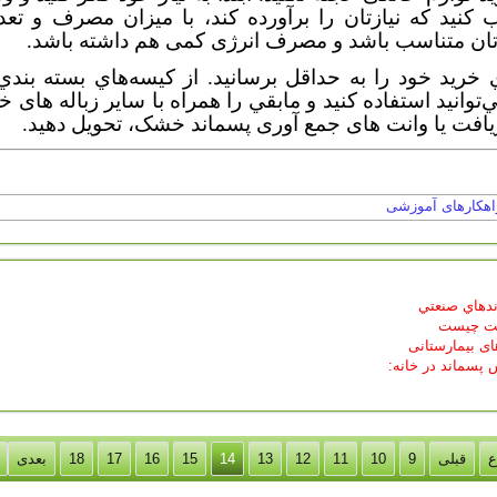
ب کنید که نیازتان را برآورده کند، با میزان مصرف و تعدا
 تان متناسب باشد و مصرف انرژی کمی هم داشته باشد.
 خريد خود را به حداقل برسانيد. از كيسه‌هاي بسته بند
‌توانيد استفاده كنيد و مابقي را همراه با سایر زباله های 
يافت یا وانت های جمع آوری پسماند خشک، تحویل دهيد.
اهکارهای آموزشی
دهاي صنعتي
ست چیست
ای بیمارستانی
 پسماند در خانه:
ع
قبلی
9
10
11
12
13
14
15
16
17
18
بعدی