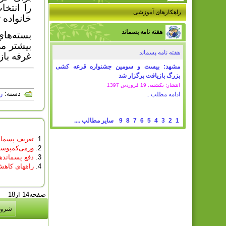
را انتخا
راهکارهای آموزشی
خانواده
هفته نامه پسماند
بسته‌هاي
بيشتر مي
هفته نامه پسماند
غرفه باز
مشهد: بیست و سومین جشنواره قرعه کشی
بزرگ بازیافت برگزار شد
انتشار: یکشنبه, 19 فروردين 1397
دسته:
ر
ادامه مطلب ..
1
2
3
4
5
6
7
8
9
سایر مطالب ....
تعريف پسمان
ورمی‌کمپو
دفع پسمانده
راههای کاهش
صفحه14 از18
شرو