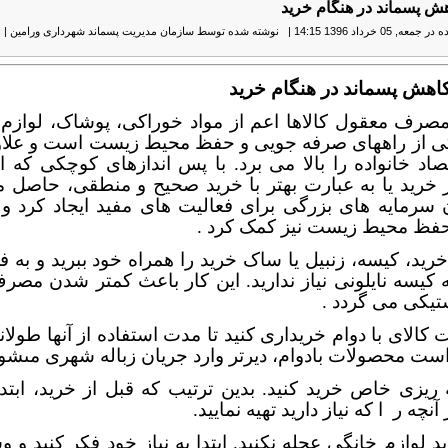
ش پسماند در هنگام خرید
, 05 خرداد 1396 14:15
|
نوشته شده توسط سازمان مدیریت پسماند شهرداری ورامین
|
چ
اهش پسماند در هنگام خرید
مصرف معقول کالاها اعم از مواد خوراکی، پوشاک، لوازم 
کی از راههای صرفه جویی و حفظ محیط زیست است و علاوه
صاد خانواده را بالا می برد. با پس اندازهای کوچکی که 
 خرید یا به عبارت بهتر با خرید صحیح و منطقی، حاصل 
 سرمایه های بزرگی برای فعالیت های مفید ایجاد کرد و 
حفظ محیط زیست نیز کمک کرد .
ريد، کیسه، زنبیل یا ساک خرید را همراه خود ببريد و به 
ه کیسه نایلونی نیاز ندارید. این کار باعث کمتر شدن مص
تیکی می گردد .
 کالای با دوام خریداری کنید تا مدت استفاده از آنها طولانى‏
است محصولات بادوام، ديرتر وارد جريان زباله شهرى مى‏شون
ه ريزى خاص خريد كنید. بدين ترتيب كه قبل از خرید، ابت
 آنچه ر
ا که نياز دارید تهيه نمايید.
د لوازم خانگی عجله نکنید. ابتدا به نیاز خود فکر کنید و و